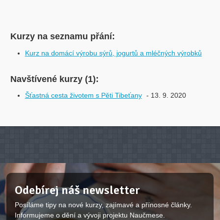
Kurzy na seznamu přání:
Kurz na domácí výrobu sýrů, jogurtů a mléčných výrobků
Navštívené kurzy (1):
Šťastná cesta životem s Pěti Tibeťany
- 13. 9. 2020
Odebírej náš newsletter
Posíláme tipy na nové kurzy, zajímavé a přínosné články.
Informujeme o dění a vývoji projektu Naučmese.