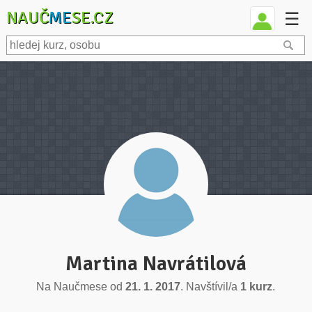
NAUČ
ME
SE.CZ
☰
Martina Navrátilová
Na Naučmese od
21. 1. 2017
. Navštívil/a
1 kurz
.