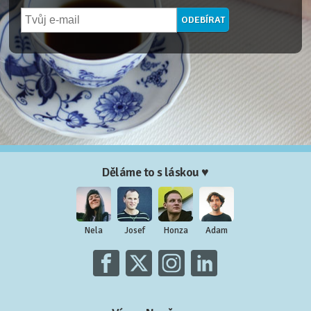
Děláme to s láskou ♥
Nela
Josef
Honza
Adam