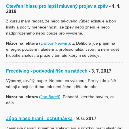
Otevření hlasu pro lepší mluvený projev a zpěv
- 4. 4.
2019
Z kurzu mám radost, že něco takového vůbec existuje a boří
limity a pocity méněcennosti, že zpěv nebo znění je něco
nadpřirozeného nebo pouze pro vyvolené.
Názor na lektora
(
Dalibor Neuwirt
): Z Dalibora jde příjemná
energie, pozitivní naladění a profesionalita. Jsou na něm vidět
hluboké znalosti a praxe v tématu kterým se věnuje.
Freediving - podvodní říše na nádech
- 3. 7. 2017
Výborný, skvělý, super. Nemám co vytknout. Pro ty kdo ještě
váhají a bojí se třeba, tak není čeho, jděte do toho.
Názor na lektora
(
Jan Bareš
): Pohodář, kterého baví to, co
dělá.
Jógo hlaso hraní - ochutnávka
- 9. 6. 2017
Zajímavá nápad, příjemné zrelaxování a prozkoumání vlastního