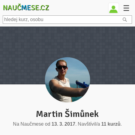
NAUČ
ME
SE.CZ
☰
Martin Šimůnek
Na Naučmese od
13. 3. 2017
. Navštívil/a
11 kurzů
.