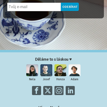
Děláme to s láskou ♥
Nela
Josef
Honza
Adam