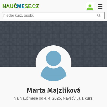
NAUČ
ME
SE.CZ
☰
Marta Majzlíková
Na Naučmese od
4. 4. 2025
. Navštívil/a
1 kurz
.