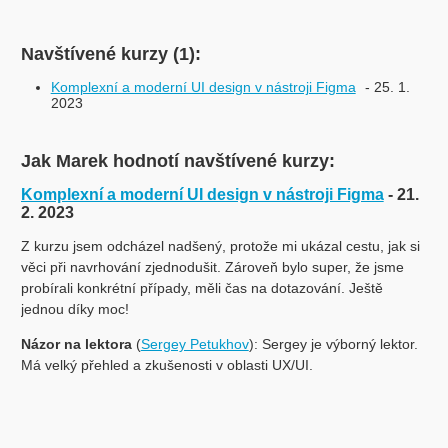
Navštívené kurzy (1):
Komplexní a moderní UI design v nástroji Figma
- 25. 1.
2023
Jak Marek hodnotí navštívené kurzy:
Komplexní a moderní UI design v nástroji Figma
- 21.
2. 2023
Z kurzu jsem odcházel nadšený, protože mi ukázal cestu, jak si
věci při navrhování zjednodušit. Zároveň bylo super, že jsme
probírali konkrétní případy, měli čas na dotazování. Ještě
jednou díky moc!
Názor na lektora
(
Sergey Petukhov
): Sergey je výborný lektor.
Má velký přehled a zkušenosti v oblasti UX/UI.