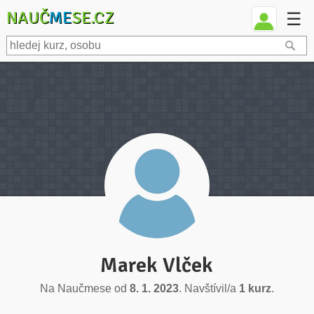
NAUČ
ME
SE.CZ
☰
Marek Vlček
Na Naučmese od
8. 1. 2023
. Navštívil/a
1 kurz
.