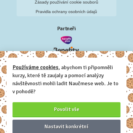
Zásady používání cookie souborů
Pravidla ochrany osobních údajů
Partneři
Používáme cookies
, abychom ti připomněli
kurzy, které tě zaujaly a pomocí analýzy
návštěvnosti mohli ladit Naučmese web. Je to
v pohodě?
Povolit vše
Nastavit konkrétní
Naučmese, 2012-2026.