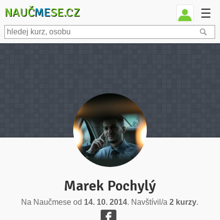
NAUČ
ME
SE.CZ
☰
Marek Pochylý
Na Naučmese od
14. 10. 2014
. Navštívil/a
2 kurzy
.