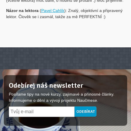
(včetně lektora) moc bavil, o hodinu se protáhl :) Moc příjemné.
Názor na lektora
(
Pavel Cahlík
): Znalý, objektivní a připravený
lektor. Člověk se i zasmál, takže za mě PERFEKTNÍ :)
Odebírej náš newsletter
Posíláme tipy na nové kurzy, zajímavé a přínosné články.
Informujeme o dění a vývoji projektu Naučmese.