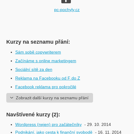
pc-pochyly.cz
Kurzy na seznamu přání:
Sám sobě copywriterem
Začínáme s online marketingem
Sociální sítě za den
Reklama na Facebooku od F do Z
Facebook reklama pro pokročilé
Zobrazit další kurzy na seznamu přání
Navštívené kurzy (2):
Wordpress (nejen) pro začátečníky
- 29. 10. 2014
Podnikání, jako cesta k finanční svobodě
- 16. 11. 2014