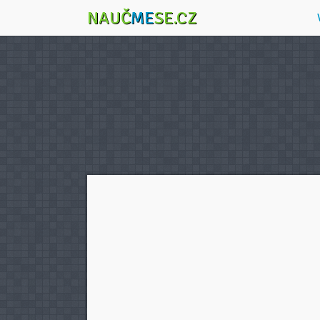
NAUČ
ME
SE.CZ