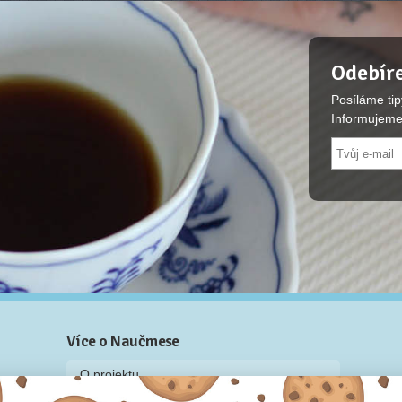
Odebíre
Posíláme tip
Informujeme
Více o Naučmese
O projektu