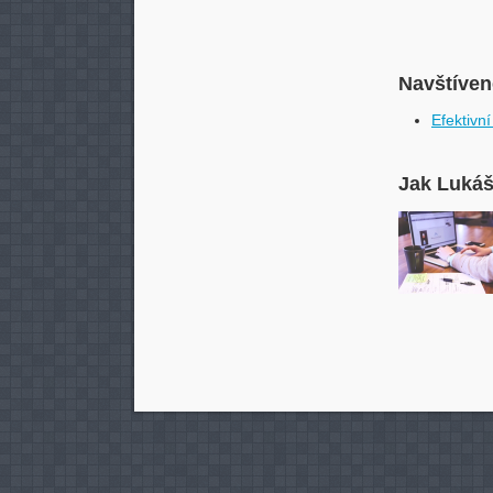
Navštívené
Efektivní
Jak Lukáš