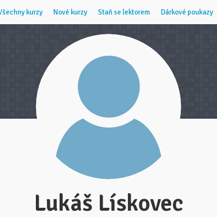
Všechny kurzy
Nové kurzy
Staň se lektorem
Dárkové poukazy
Lukáš Lískovec