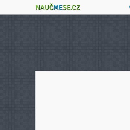
NAUČ
ME
SE.CZ