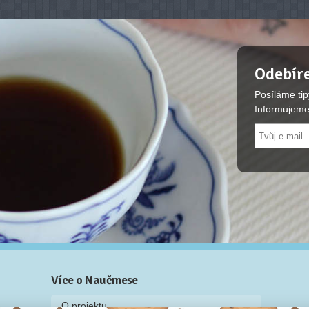
Odebíre
Posíláme tip
Informujeme
Více o Naučmese
O projektu