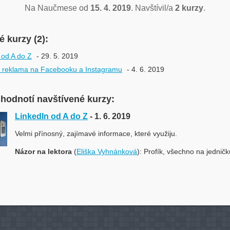
Na Naučmese od
15. 4. 2019
. Navštívil/a
2 kurzy
.
 kurzy (2):
 od A do Z
- 29. 5. 2019
 reklama na Facebooku a Instagramu
- 4. 6. 2019
 hodnotí navštívené kurzy:
LinkedIn od A do Z
- 1. 6. 2019
Velmi přínosný, zajímavé informace, které využiju.
Názor na lektora
(
Eliška Vyhnánková
): Profík, všechno na jedničk