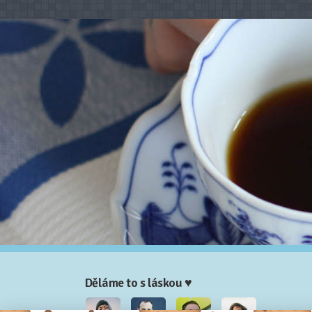
Děláme to s láskou ♥