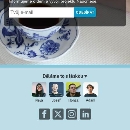
Informujeme o dění a vývoji projektu Naučmese.
Děláme to s láskou ♥
Nela
Josef
Honza
Adam