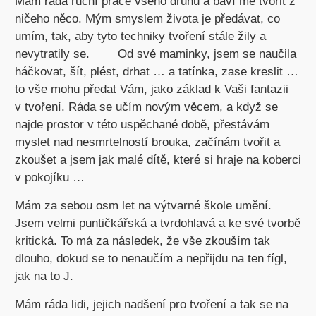
Mám ráda ruční práce všeho druhu a baví mě tvořit z
ničeho něco. Mým smyslem života je předávat, co
umím, tak, aby tyto techniky tvoření stále žily a
nevytratily se. Od své maminky, jsem se naučila
háčkovat, šít, plést, drhat … a tatínka, zase kreslit …
to vše mohu předat Vám, jako základ k Vaši fantazii
v tvoření. Ráda se učím novým věcem, a když se
najde prostor v této uspěchané době, přestávám
myslet nad nesmrtelností brouka, začínám tvořit a
zkoušet a jsem jak malé dítě, které si hraje na koberci
v pokojíku …
Mám za sebou osm let na výtvarné škole umění.
Jsem velmi puntičkářská a tvrdohlavá a ke své tvorbě
kritická. To má za následek, že vše zkouším tak
dlouho, dokud se to nenaučím a nepřijdu na ten fígl,
jak na to J.
Mám ráda lidi, jejich nadšení pro tvoření a tak se na