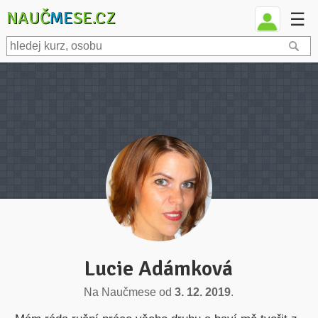
NAUČ
ME
SE.CZ
☰
Lucie Adámková
Na Naučmese od
3. 12. 2019
.