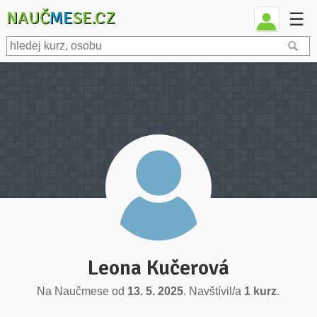
NAUČ
ME
SE.CZ
☰
Leona Kučerová
Na Naučmese od
13. 5. 2025
. Navštívil/a
1 kurz
.