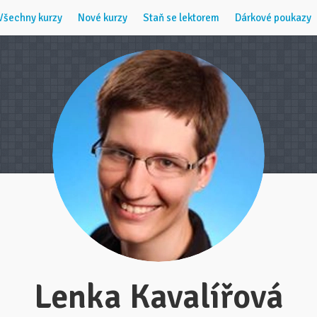
Všechny kurzy
Nové kurzy
Staň se lektorem
Dárkové poukazy
Lenka Kavalířová