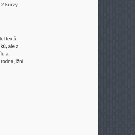
a
2 kurzy
.
el textů
ků, ale z
ílu a
rodné jižní