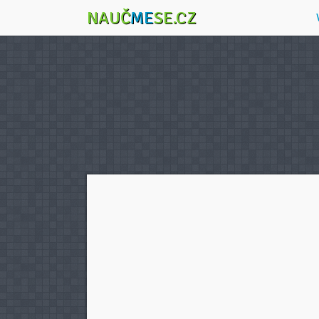
NAUČ
ME
SE.CZ