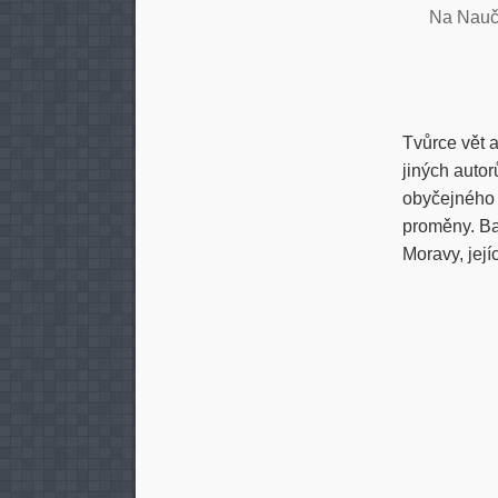
Na Nau
Tvůrce vět 
jiných autor
obyčejného j
proměny. Ba
Moravy, její