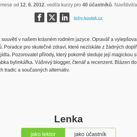
čmese od
12. 6. 2012
, vedl/a kurzy pro
40 účastníků
. Navštívil/
tichy-koutek.cz
a souvětí v našem krásném rodném jazyce. Opravář a vylepšovat
ů. Poradce pro skutečné zdraví, které nezískáte z žádných doplň
ídla. Pozorovatel přírody, který pokorně sleduje její magickou s
bka bylinkářka. Vášnivý blogger, čtenář a recenzent. Blázen do 
ch tradic a současných alternativ.
Lenka
jako lektor
jako účastník