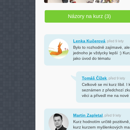
Názory na kurz (3)
Lenka Kučerová
, před 9 lety
Bylo to rozhodně zajímavé, al
jednoho je vždycky lepší :) Ku
jako úvod do tématu
Tomáš Čížek
, před 9 lety
Celkově se mi kurz líbil. I
seznámen z předchozí zku
věci a přivedl me na nové
Martin Zapletal
, před 9 lety
Kurz hodnotím určitě pozitivn
kurz kurzem myšlenkových map