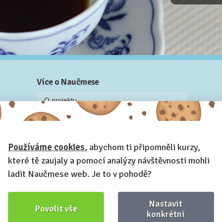
Více o Naučmese
O projektu
Blog: recenze z kurzů, rozhovory a články
Historky z kurzů
Používáme cookies
, abychom ti připomněli kurzy,
Příběh Naučmese
které tě zaujaly a pomocí analýzy návštěvnosti mohli
Naučmese festivaly
ladit Naučmese web. Je to v pohodě?
Náš systém pro vaši firmu
Prostory pro pořádání kurzů
Nastavit
Povolit vše
Kontakt a fakturační údaje
konkrétní