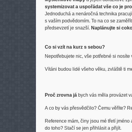
systemizovat a uspořádat vše co je pro 
Jednoduchá a nenáročná technika pracujíc
s vaším podvědomím. To na co se zaměříte,
předsevzetí je snazší.
Naplánujte si coko
Co si vzít na kurz s sebou?
Nepotřebujete nic, vše potřebné si nosíte 
Vítáni budou lidé všeho věku, zvláště ti me
Proč zrovna já
bych vás měla provázet va
A co by vás přesvědčilo? Čemu věříte? R
Reference mám, činy jsou mé třetí jméno
do toho? Stačí se jen přihlásit a přijít.