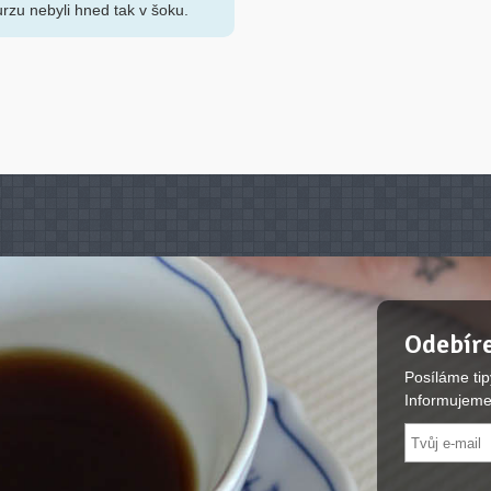
urzu nebyli hned tak v šoku.
Odebíre
Posíláme tip
Informujeme