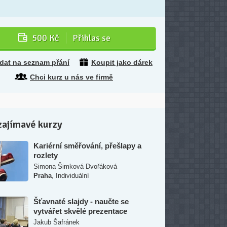
500 Kč
Přihlas se
idat na seznam přání
Koupit jako dárek
Chci kurz u nás ve firmě
zajímavé kurzy
Kariérní směřování, přešlapy a
rozlety
Simona Šimková Dvořáková
,
Praha
Individuální
Šťavnaté slajdy - naučte se
vytvářet skvělé prezentace
Jakub Šafránek