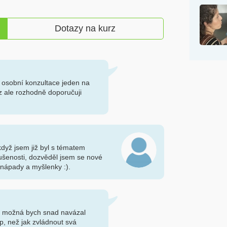
Dotazy na kurz
e osobní konzultace jeden na
rz ale rozhodně doporučuji
 když jsem již byl s tématem
šenosti, dozvěděl jsem se nové
 nápady a myšlenky :).
ě, možná bych snad navázal
, než jak zvládnout svá