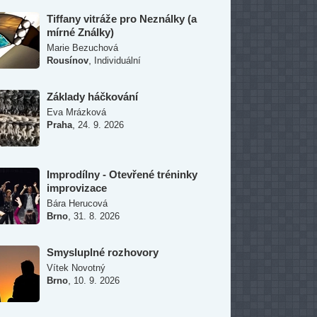
Tiffany vitráže pro Neználky (a
mírné Ználky)
Marie Bezuchová
,
Rousínov
Individuální
Základy háčkování
Eva Mrázková
,
Praha
24. 9. 2026
Improdílny - Otevřené tréninky
improvizace
Bára Herucová
,
Brno
31. 8. 2026
Smysluplné rozhovory
Vítek Novotný
,
Brno
10. 9. 2026