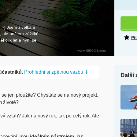
 ;-) Jsem živelka a
, ale počtem zážitků
Př
kolik let a nyní se
účastníků
.
Prohlédni si zpětnou vazbu
⇣
Další 
o se jen ploužíte? Chystáte se na nový projekt,
m životě?
vý vztah? Jak na nový rok, tak po celý rok. Ale
racování, jsou
ideálním nástrojem, jak