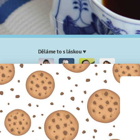
Děláme to s láskou ♥
Nela
Josef
Honza
Adam