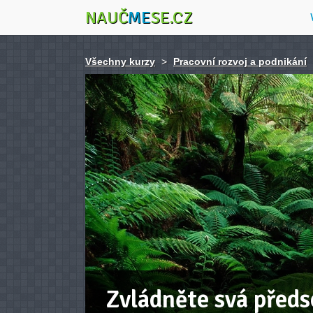
NAUČ
ME
SE.CZ
Všechny kurzy
>
Pracovní rozvoj a podnikání
Zvládněte svá předs