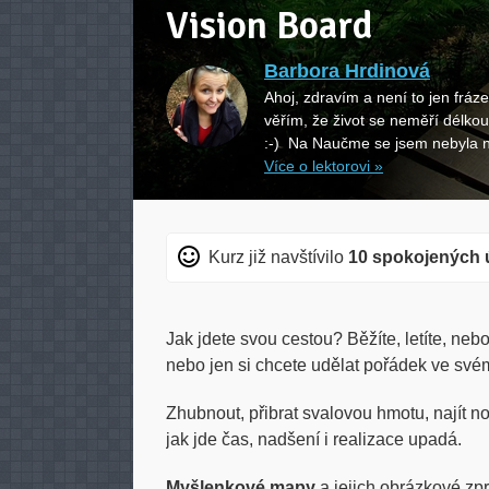
Vision Board
Barbora Hrdinová
Ahoj, zdravím a není to jen fráze
věřím, že život se neměří délkou
:-) Na Naučme se jsem nebyla ně
Více o lektorovi »
Kurz již navštívilo
10 spokojených 
Jak jdete svou cestou? Běžíte, letíte, neb
nebo jen si chcete udělat pořádek ve své
Zhubnout, přibrat svalovou hmotu, najít no
jak jde čas, nadšení i realizace upadá.
Myšlenkové mapy
a jejich obrázkové zp