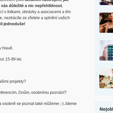
vás důležité a nic nepřehlídnout.
í s fotkami, obrázky a asociacemi a tím
 neztrácíte ze zřetele a splnění vašich
li jednoduše!
v hlavě.
zi 15-99 let.
šimi projekty?
eferencím, činům, osobnímu poznání?
 a osobně se poznat také můžeme ;-) Jdeme
Nejobl