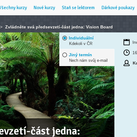
Všechny kurzy
Nové kurzy
Staň se lektorem
Dárkové poukazy
>
Zvládněte svá předsevzetí-část jedna: Vision Board
Individuální
In
Kdekoli v ČR
16
Jiný termín
Nech nám svůj e-mail
Ku
evzetí-část jedna: