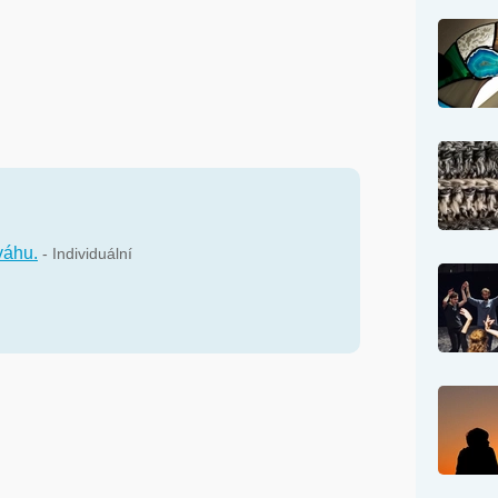
váhu.
- Individuální