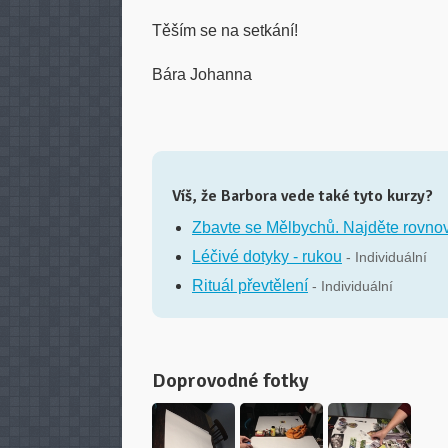
Těším se na setkání!
Bára Johanna
Víš, že Barbora vede také tyto kurzy?
Zbavte se Mělbychů. Najděte rovno
Léčivé dotyky - rukou
- Individuální
Rituál převtělení
- Individuální
Doprovodné fotky