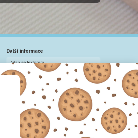
Další informace
Staň se lektorem
Video: Jak připravit kurz na Naučmese
Často kladené dotazy
Dárkové poukazy
Podmínky užívání
Obchodní podmínky
Zásady používání cookie souborů
Pravidla ochrany osobních údajů