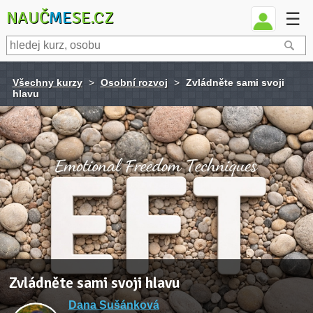
NAUČ
ME
SE.CZ
☰
Všechny kurzy
>
Osobní rozvoj
>
Zvládněte sami svoji
hlavu
Zvládněte sami svoji hlavu
Dana Sušánková