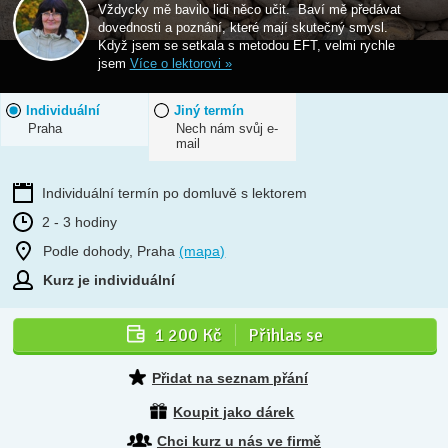
Vždycky mě bavilo lidi něco učit. Baví mě předávat
dovednosti a poznání, které mají skutečný smysl.
Když jsem se setkala s metodou EFT, velmi rychle
jsem
Více o lektorovi »
Individuální
Jiný termín
Praha
Nech nám svůj e-
mail
Individuální termín po domluvě s lektorem
2 - 3 hodiny
Podle dohody, Praha
(mapa)
Kurz je individuální
1 200 Kč
Přihlas se
Přidat na seznam přání
Koupit jako dárek
Chci kurz u nás ve firmě