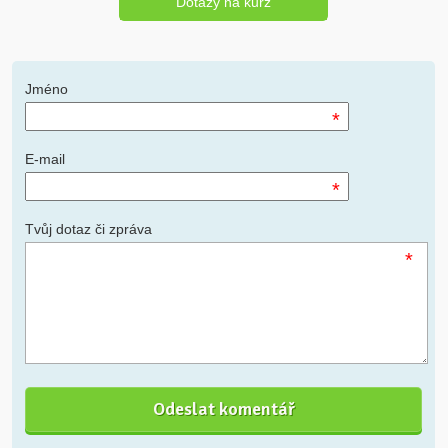
Dotazy na kurz
Jméno
*
E-mail
*
Tvůj dotaz či zpráva
*