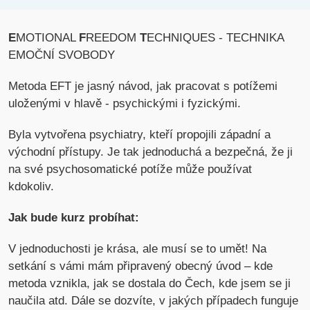
E
MOTIONAL
F
REEDOM
T
ECHNIQUES - TECHNIKA
EMOČNÍ SVOBODY
Metoda EFT je jasný návod, jak pracovat s potížemi
uloženými v hlavě - psychickými i fyzickými.
Byla vytvořena psychiatry, kteří propojili západní a
východní přístupy. Je tak jednoduchá a bezpečná, že ji
na své psychosomatické potíže může používat
kdokoliv.
Jak bude kurz probíhat:
V jednoduchosti je krása, ale musí se to umět! Na
setkání s vámi mám připravený obecný úvod – kde
metoda vznikla, jak se dostala do Čech, kde jsem se ji
naučila atd. Dále se dozvíte, v jakých případech funguje