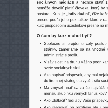
sociálnych médiách
a nechce platiť z
nemôže dovoliť platiť človeka, ktorý by 
postaral. Kurz je „
individuální
“, čiže ka
presne podľa jeho poznatkov, ktoré v d
kurz prispôsobím účastníkovi presne na mi
O čom by kurz mohol byť?
Spoločne si prejdeme celý postup
stránky, zameriame sa na vhodné 
administrácie profilu.
V závislosti na druhu Vášho podnika
svete sociálnych sietí.
Ako napísať príspevok, aby mal neja
do firemnej stratégie a využiť silu soci
Má zmysel hnať sa za čo najväčší
menšiu skupinku verných fanúšikov?
Ako „dotlačiť“ ľudí aby Vaše príspevky 
Ako reagovať na pozitívne ale i neg