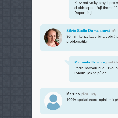
Kurz má velký smysl pro ma
si obhospodařují firemní 
Doporučuji.
Silvie Stella Dumalasová
, pře
90 min konzultace byla dobrá j
problematiky.
Michaela Křížová
, před 9 l
Podle návodu budu zkouš
uvidím, jak to půjde.
Martina
, před 9 lety
100% spokojenost, splnil mé p