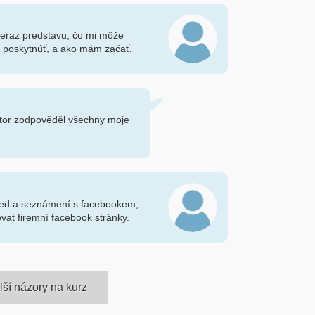
m teraz predstavu, čo mi môže
 poskytnúť, a ako mám začať.
ektor zodpověděl všechny moje
hled a seznámení s facebookem,
ovat firemní facebook stránky.
lší názory na kurz