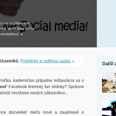
olskom systéme som
miesto, ktoré Vám môže
„nenásilnou“ a
účastníků
.
Prohlédni si zpětnou vazbu
⇣
Další 
nička, kaderníctvo prípadne reštaurácia sa v
ool
“ Facebook firemnej fan stránky? Správne
ahnúť množstvo nových zákazníkov...
hce dozvedieť niečo nové a zaujímavé o