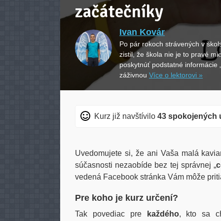
začátečníky
Ivan Kovár
Po pár rokoch strávených v šk
zistil, že škola nie je to pravé 
poskytnúť podstatné informácie 
záživnou
Více o lektorovi »
Kurz již navštívilo
43 spokojených 
Uvedomujete si, že ani Vaša malá kaviar
súčasnosti nezaobíde bez tej správnej „
c
vedená Facebook stránka Vám môže priti
Pre koho je kurz určení?
Tak povediac pre
každého
, kto sa c