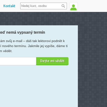
Kontakt
teď nemá vypsaný termín
ám svůj e-mail – dáš tak lektorovi podnět k
í nového termínu. Jakmile jej vypíše, dáme ti
m vědět.