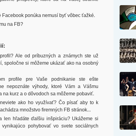
oré Facebook ponúka nemusí byť vôbec ťažké.
lamu na FB?
í:
rofil? Ale od príbuzných a známych ste už
adí, spoločne si môžeme ukázať ako na osobný
om profile pre Vaše podnikanie ste ešte
ne nepoznáte výhody, ktoré Vám a Vášmu
sa na kurz a o dôvodoch sa môžeme pobaviť.
o neviete ako ho využívať? Čo písať aby to k
nachádza množstvo firemných FB stránok...
 a len hľadáte ďalšiu inšpiráciu? Ukážeme si
ia vynikajúco pohybovať vo svete sociálnych