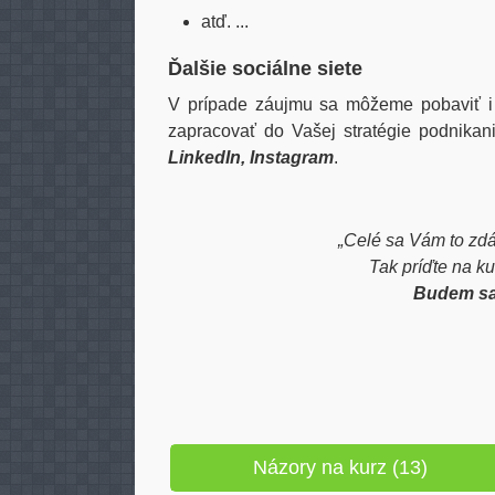
atď. ...
Ďalšie sociálne siete
V prípade záujmu sa môžeme pobaviť i 
zapracovať do Vašej stratégie podnikan
LinkedIn, Instagram
.
„Celé sa Vám to zdá 
Tak príďte na kur
Budem sa 
Názory na kurz (13)