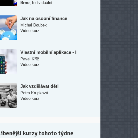
,
Brno
Individuální
Jak na osobní finance
Michal Doubek
Video kurz
Vlastní mobilní aplikace - I
Pavel Kříž
Video kurz
Jak vzdělávat děti
Petra Krupková
Video kurz
íbenější kurzy tohoto týdne