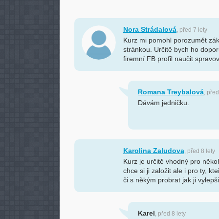
Nora Strádalová
, před 7 lety
Kurz mi pomohl porozumět zák
stránkou. Určitě bych ho doporu
firemní FB profil naučit spravov
Romana Treybalová
, před
Dávám jedničku.
Karolina Zaludova
, před 8 lety
Kurz je určitě vhodný pro něko
chce si ji založit ale i pro ty, kt
či s někým probrat jak ji vylepši
Karel
, před 8 lety