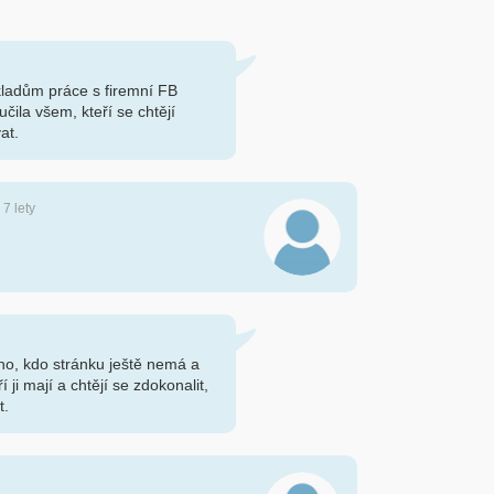
ladům práce s firemní FB
čila všem, kteří se chtějí
at.
 7 lety
ho, kdo stránku ještě nemá a
eří ji mají a chtějí se zdokonalit,
t.