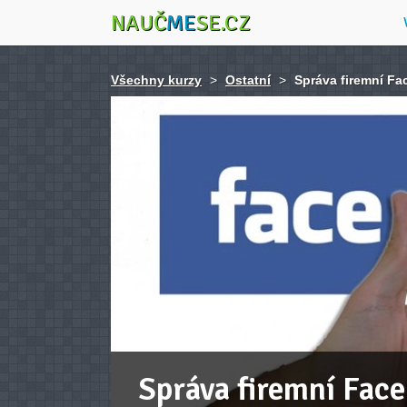
NAUČ
ME
SE.CZ
Všechny kurzy
>
Ostatní
>
Správa firemní Fa
Správa firemní Face