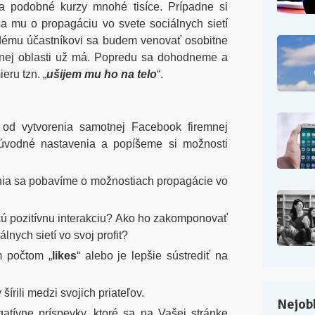
a podobné kurzy mnohé tisíce. Prípadne si
sa mu o propagáciu vo svete sociálnych sietí
ždému účastníkovi sa budem venovať osobitne
anej oblasti už má. Popredu sa dohodneme a
eru tzn. „
ušijem mu ho na telo
“.
 od vytvorenia samotnej Facebook firemnej
úvodné nastavenia a popíšeme si možnosti
nia sa pobavíme o možnostiach propagácie vo
kú pozitívnu interakciu? Ako ho zakomponovať
álnych sietí vo svoj profit?
m počtom „
likes
“ alebo je lepšie sústrediť na
šírili medzi svojich priateľov.
Nejobl
atívne príspevky, ktoré sa na Vašej stránke