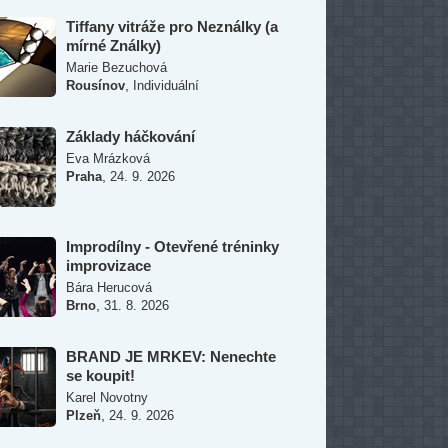
Tiffany vitráže pro Neználky (a
mírné Ználky)
Marie Bezuchová
,
Rousínov
Individuální
Základy háčkování
Eva Mrázková
,
Praha
24. 9. 2026
Improdílny - Otevřené tréninky
improvizace
Bára Herucová
,
Brno
31. 8. 2026
BRAND JE MRKEV: Nenechte
se koupit!
Karel Novotny
,
Plzeň
24. 9. 2026