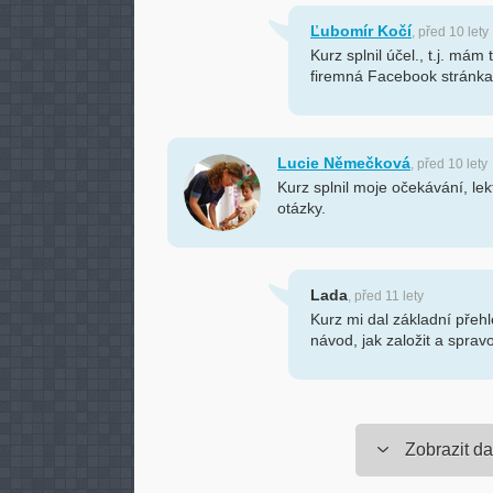
Ľubomír Kočí
, před 10 lety
Kurz splnil účel., t.j. má
firemná Facebook stránka
Lucie Němečková
, před 10 lety
Kurz splnil moje očekávání, l
otázky.
Lada
, před 11 lety
Kurz mi dal základní pře
návod, jak založit a sprav
Zobrazit da