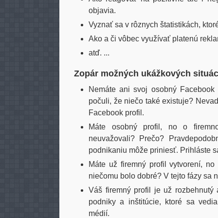
objavia.
Vyznať sa v rôznych štatistikách, kt
Ako a či vôbec využívať platenú rek
atď. ...
Zopár možných ukážkových situáci
Nemáte ani svoj osobný Facebook p
počuli, že niečo také existuje? Nev
Facebook profil.
Máte osobný profil, no o firemn
neuvažovali? Prečo? Pravdepodob
podnikaniu môže priniesť. Prihláste 
Máte už firemný profil vytvorení, n
niečomu bolo dobré? V tejto fázy sa 
Váš firemný profil je už rozbehnutý
podniky a inštitúcie, ktoré sa ved
médií.