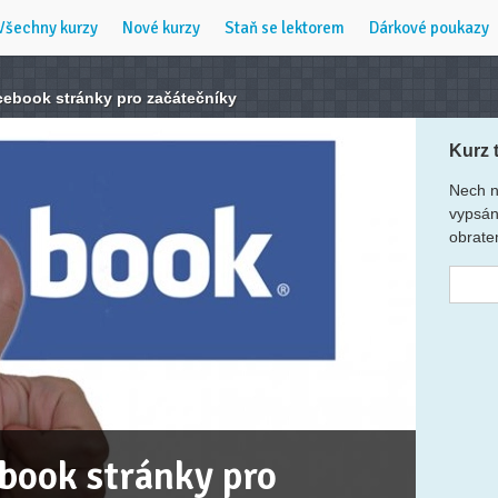
Všechny kurzy
Nové kurzy
Staň se lektorem
Dárkové poukazy
cebook stránky pro začátečníky
Kurz 
Nech n
vypsán
obrate
book stránky pro