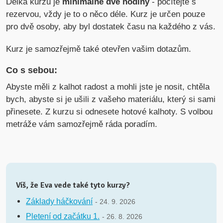
Délka kurzu je
minimálně dvě hodiny
- počítejte s
rezervou, vždy je to o něco déle. Kurz je určen pouze
pro dvě osoby, aby byl dostatek času na každého z vás.
Kurz je samozřejmě také otevřen vašim dotazům.
Co s sebou:
Abyste měli z kalhot radost a mohli jste je nosit, chtěla
bych, abyste si je ušili z vašeho materiálu, který si sami
přinesete. Z kurzu si odnesete hotové kalhoty. S volbou
metráže vám samozřejmě ráda poradím.
Víš, že Eva vede také tyto kurzy?
Základy háčkování
- 24. 9. 2026
Pletení od začátku 1.
- 26. 8. 2026