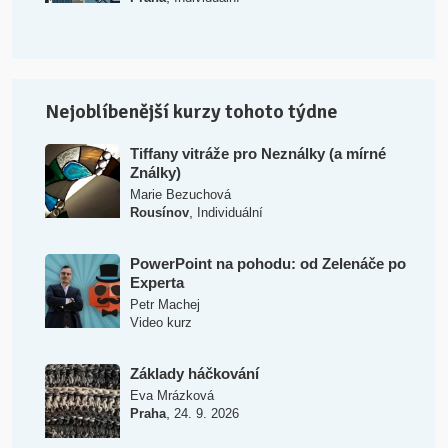
Nejoblíbenější kurzy tohoto týdne
Tiffany vitráže pro Neználky (a mírné
Ználky)
Marie Bezuchová
,
Rousínov
Individuální
PowerPoint na pohodu: od Zelenáče po
Experta
Petr Machej
Video kurz
Základy háčkování
Eva Mrázková
,
Praha
24. 9. 2026