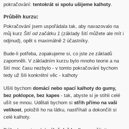
pokračování:
tentokrát si spolu ušijeme kalhoty
.
Průběh kurzu:
Pokračování jsem uspořádala tak, aby navazovalo na
můj kurz
Šití od začátku 1
(základy šití můžete ale mít i
odjinud), opět s maximálně 2 účastníky.
Bude-li potřeba, zopakujeme si, co jste ze základů
zapomněli. V základním kurzu bylo mnoho teorie a na
šití moc času nezbylo - v tomto pokračování bychom
tedy už šili konkrétní věc - kalhoty
Ušili bychom
domácí nebo spací kalhoty do gumy,
bez poklopce, bez kapes
- tak, abyste si je stihli celé
ušít se mnou. Udělali bychom si
střih přímo na vaši
velikost
, položili ho na látku, nastříhali a dokončili si
celé kalhoty.