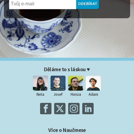
Děláme to s láskou ♥
Nela
Josef
Honza
Adam
Více o Naučmese