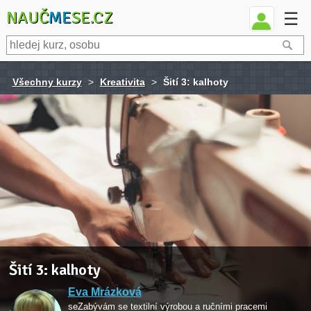
NAUČ
ME
SE.CZ
☰
Všechny kurzy
>
Kreativita
>
Šití 3: kalhoty
Šití 3: kalhoty
Eva Mrázková
seZabývám se textilní výrobou a ručními pracemi