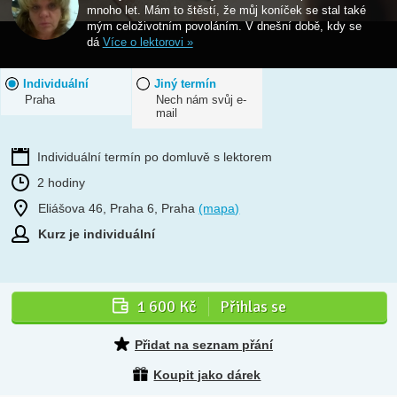
mnoho let. Mám to štěstí, že můj koníček se stal také
mým celoživotním povoláním. V dnešní době, kdy se
dá
Více o lektorovi »
Individuální
Jiný termín
Praha
Nech nám svůj e-
mail
Individuální termín po domluvě s lektorem
2 hodiny
Eliášova 46, Praha 6, Praha
(mapa)
Kurz je individuální
1 600 Kč
Přihlas se
Přidat na seznam přání
Koupit jako dárek