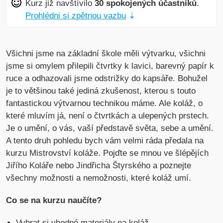
Kurz již navštívilo
30 spokojených účastníků
.
Prohlédni si zpětnou vazbu
⇣
Všichni jsme na základní škole měli výtvarku, všichni
jsme si omylem přilepili čtvrtky k lavici, barevný papír k
ruce a odhazovali jsme odstrižky do kapsáře. Bohužel
je to většinou také jediná zkušenost, kterou s touto
fantastickou výtvarnou technikou máme. Ale koláž, o
které mluvím já, není o čtvrtkách a ulepených prstech.
Je o umění, o vás, vaší představě světa, sebe a umění.
A tento druh pohledu bych vám velmi ráda předala na
kurzu Mistrovství koláže. Pojďte se mnou ve šlépějích
Jiřího Koláře nebo Jindřicha Štyrského a poznejte
všechny možnosti a nemožnosti, které koláž umí.
Co se na kurzu naučíte?
Vybrat si vhodné materiály na koláž