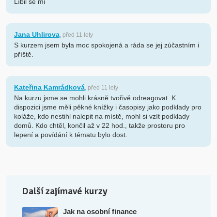
Líbil se mi
Jana Uhlirova
, před 11 lety
S kurzem jsem byla moc spokojená a ráda se jej zúčastním i
příště.
Kateřina Kamrádková
, před 11 lety
Na kurzu jsme se mohli krásně tvořivě odreagovat. K
dispozici jsme měli pěkné knížky i časopisy jako podklady pro
koláže, kdo nestihl nalepit na místě, mohl si vzít podklady
domů. Kdo chtěl, končil až v 22 hod., takže prostoru pro
lepení a povídání k tématu bylo dost.
Další zajímavé kurzy
Jak na osobní finance