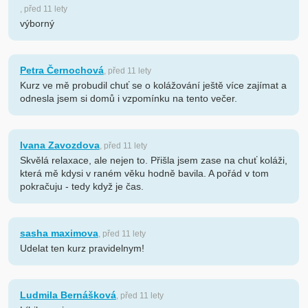
, před 11 lety
výborný
Petra Černochová
, před 11 lety
Kurz ve mě probudil chuť se o kolážování ještě více zajímat a
odnesla jsem si domů i vzpomínku na tento večer.
Ivana Zavozdova
, před 11 lety
Skvělá relaxace, ale nejen to. Přišla jsem zase na chuť koláži,
která mě kdysi v raném věku hodně bavila. A pořád v tom
pokračuju - tedy když je čas.
sasha maximova
, před 11 lety
Udelat ten kurz pravidelnym!
Ludmila Bernášková
, před 11 lety