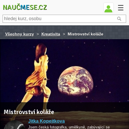
NAUČ
ME
SE.CZ
☰
Všechny kurzy
>
Kreativita
>
Mistrovství koláže
Mistrovství koláže
Jitka Kopejtkova
Jsem česká fotografka, umělkyně, zabývající se