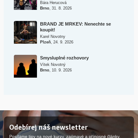
Bára Herucová
,
Brno
31. 8. 2026
BRAND JE MRKEV: Nenechte se
koupit!
Karel Novotny
,
Plzeň
24. 9. 2026
Smysluplné rozhovory
Vítek Novotný
,
Brno
10. 9. 2026
Odebírej náš newsletter
Posíláme tipy na nové kurzy, zajímavé a přínosné články.