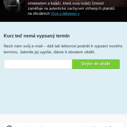
streetartem a koláží, která svou tvůrčí činnost
zaměřuje na autentické zachycení strhaných plakátů
na oficiálních
Více o lektorovi »
Kurz teď nemá vypsaný termín
Nech nám svůj e-mail – dáš tak lektorovi podnět k vypsání nového
termínu. Jakmile jej vypíše, dáme ti obratem vědět.