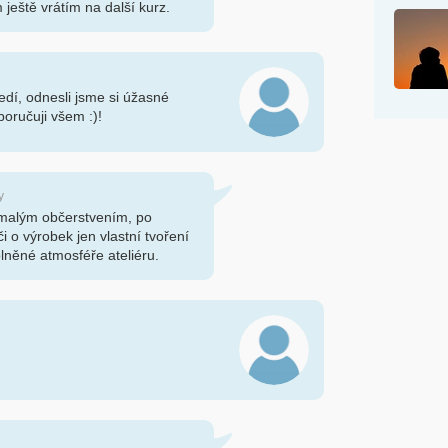
m ještě vrátím na další kurz.
edí, odnesli jsme si úžasné
oručuji všem :)!
y
 malým občerstvením, po
 o výrobek jen vlastní tvoření
něné atmosféře ateliéru.