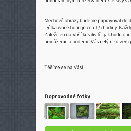
odbouratelným konzervantem. Čerstvý vzh
Mechové obrazy budeme připravovat do dř
Délka workshopu je cca 1,5 hodiny. Každý
Záleží jen na Vaší kreativitě, jak bude 
pomůžeme a budeme Vás celým kurzem p
Těšíme se na Vás!
Doprovodné fotky