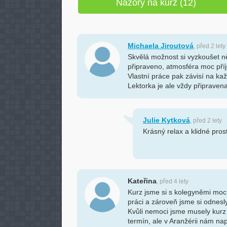
Názory na kurz (12)
Michaela Jiroutová
, před 2 lety
Skvělá možnost si vyzkoušet n
připraveno, atmosféra moc příj
Vlastní práce pak závisí na kaž
Lektorka je ale vždy připravena
Julie Kytková
, před 2 lety
Krásný relax a klidné pros
Kateřina
, před 4 lety
Kurz jsme si s kolegyněmi moc u
práci a zároveň jsme si odnes
Kvůli nemoci jsme musely kurz
termín, ale v Aranžérii nám na