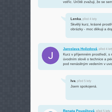
vstříc. Určitě zvažuji, že se se
Lenka
, před 4 lety
Skvělý kurz, krásné prostř
obrázky - moc děkuji a dop
Jaroslava Hvězdová
, před 4 let
Kurz v příjemném prostředí, s
úvodním slově o technice a péči
pod nenásilným vedením v uvol
Iva
, před 5 lety
Jsem spokojená.
Renata Poupětová
, před 5 lety