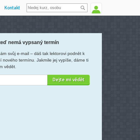
Kontakt
teď nemá vypsaný termín
ám svůj e-mail – dáš tak lektorovi podnět k
í nového termínu. Jakmile jej vypíše, dáme ti
m vědět.