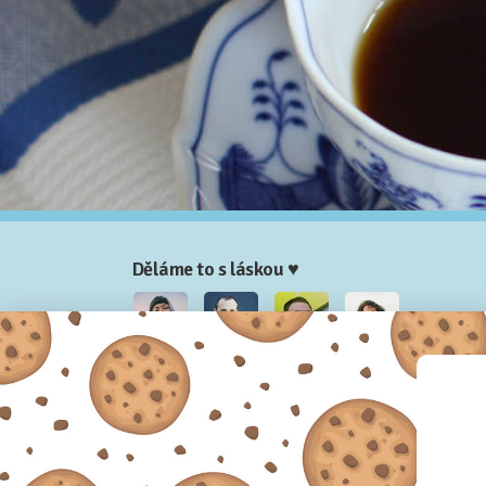
Děláme to s láskou ♥
Nela
Josef
Honza
Adam