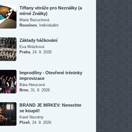
Tiffany vitráže pro Neználky (a
mírné Ználky)
Marie Bezuchová
,
Rousínov
Individuální
Základy háčkování
Eva Mrázková
,
Praha
24. 9. 2026
Improdílny - Otevřené tréninky
improvizace
Bára Herucová
,
Brno
31. 8. 2026
BRAND JE MRKEV: Nenechte
se koupit!
Karel Novotny
,
Plzeň
24. 9. 2026