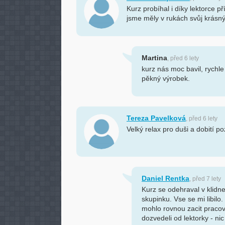
Kurz probíhal i díky lektorce p
jsme měly v rukách svůj krásn
Martina
, před 6 lety
kurz nás moc bavil, rychle
pěkný výrobek.
Tereza Pavelková
, před 6 lety
Velký relax pro duši a dobití po
Daniel Rentka
, před 7 lety
Kurz se odehraval v klidn
skupinku. Vse se mi libilo
mohlo rovnou zacit pracova
dozvedeli od lektorky - n