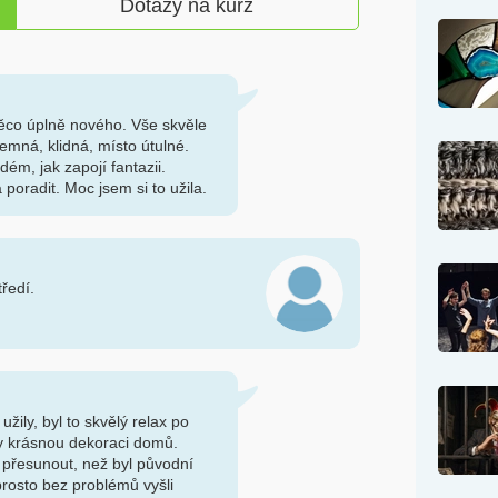
Dotazy na kurz
ěco úplně nového. Vše skvěle
emná, klidná, místo útulné.
dém, jak zapojí fantazii.
 poradit. Moc jsem si to užila.
tředí.
žily, byl to skvělý relax po
ly krásnou dekoraci domů.
 přesunout, než byl původní
prosto bez problémů vyšli