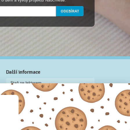
 o dění a vývoji projektu Naučmese.
Další informace
Staň se lektorem
Video: Jak připravit kurz na Naučmese
Často kladené dotazy
Dárkové poukazy
Podmínky užívání
Obchodní podmínky