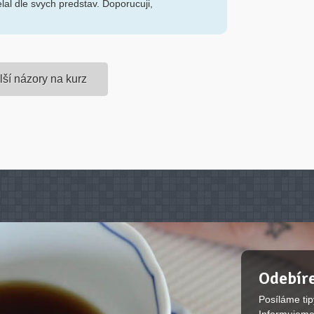
elal dle svych predstav. Doporucuji,
lší názory na kurz
Odebíre
Posíláme tip