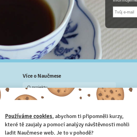
Informujeme
Více o Naučmese
O projektu
Blog: recenze z kurzů, rozhovory a články
Historky z kurzů
Používáme cookies
, abychom ti připomněli kurzy,
Příběh Naučmese
které tě zaujaly a pomocí analýzy návštěvnosti mohli
Naučmese festivaly
ladit Naučmese web. Je to v pohodě?
Náš systém pro vaši firmu