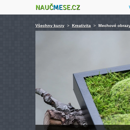
NAUČ
ME
SE.CZ
Všechny kurzy
>
Kreativita
>
Mechové obraz