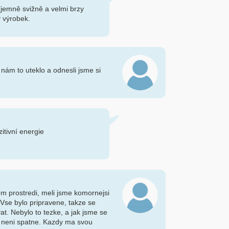
říjemně svižně a velmi brzy
ý výrobek.
 nám to uteklo a odnesli jsme si
zitivní energie
em prostredi, meli jsme komornejsi
. Vse bylo pripravene, takze se
t. Nebylo to tezke, a jak jsme se
ic neni spatne. Kazdy ma svou