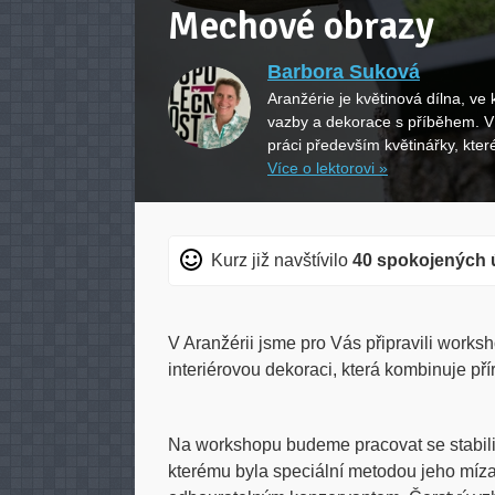
Mechové obrazy
Barbora Suková
Aranžérie je květinová dílna, ve 
vazby a dekorace s příběhem. V 
práci především květinářky, které
Více o lektorovi »
Kurz již navštívilo
40 spokojených 
V Aranžérii jsme pro Vás připravili work
interiérovou dekoraci, která kombinuje př
Na workshopu budeme pracovat se stabil
kterému byla speciální metodou jeho míz