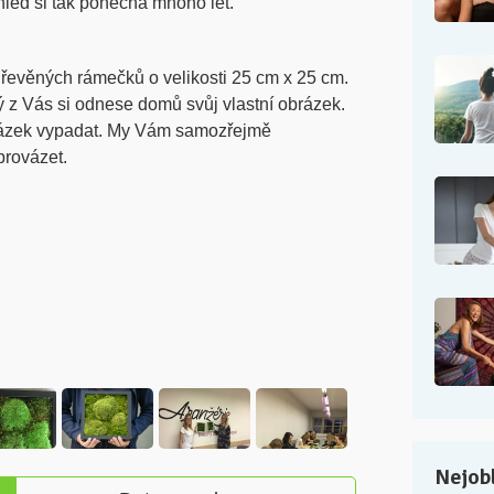
led si tak ponechá mnoho let.
evěných rámečků o velikosti 25 cm x 25 cm.
 z Vás si odnese domů svůj vlastní obrázek.
obrázek vypadat. My Vám samozřejmě
rovázet.
Nejobl