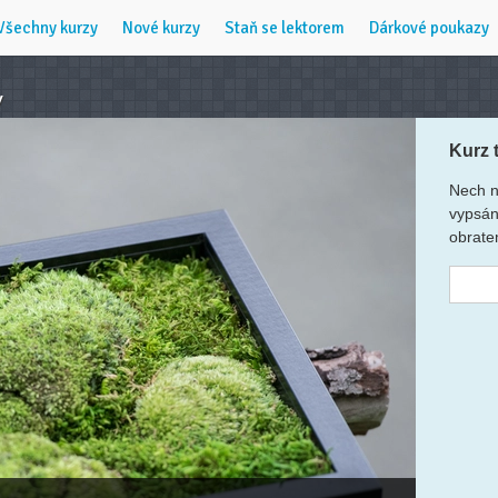
Všechny kurzy
Nové kurzy
Staň se lektorem
Dárkové poukazy
y
Kurz 
Nech n
vypsán
obrate