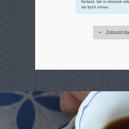
fantazii, tak si obrazek ud
sla bych znovu.
Zobrazit da