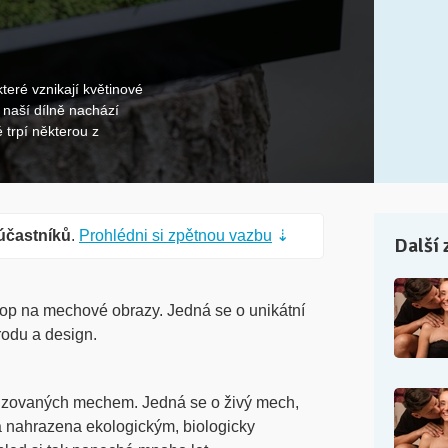
které vznikají květinové
naší dílně nachází
 trpí některou z
účastníků
.
Prohlédni si zpětnou vazbu
⇣
Další 
shop na mechové obrazy. Jedná se o unikátní
írodu a design.
izovaných mechem. Jedná se o živý mech,
a nahrazena ekologickým, biologicky