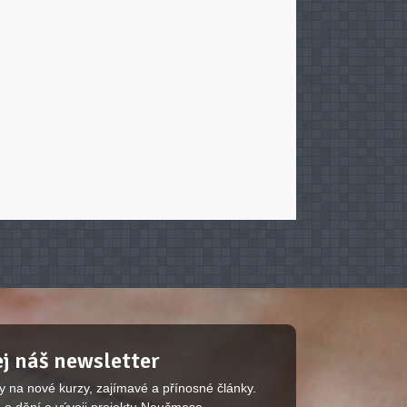
j náš newsletter
y na nové kurzy, zajímavé a přínosné články.