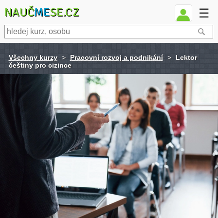
NAUČ
ME
SE.CZ
☰
Všechny kurzy
>
Pracovní rozvoj a podnikání
>
Lektor
češtiny pro cizince