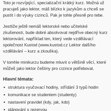
Toto je rozvíjející, specializační krátký kurz. Možná už
pracuješ jako lektor, máš blízko k jazykům a chceš se
pustit i do výuky cizinců. Pak je tohle přesně pro tebe.
Jestliže ještě nemáš lektorské nebo učitelské
zkušenosti, bude dobré absolvovat nejdříve obecný kurz
lektorování, například ten, který vede vzdělávací
společnost Kustod (www.kustod.cz Lektor dalšího
vzdělávání – kurz a zkouška).
V tomhle minikurzu budeme mluvit o většině věcí, které
můžeš jako lektor češtiny pro cizince potřebovat.
Hlavní témata:
struktura vyučovací hodiny, střídání 3 typů hodin
komunikace se studentem (studenty)
nastavení pravidel (kdy, jak, kdo)
plánování s rezervou