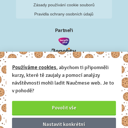
Zásady používání cookie souborů
Pravidla ochrany osobních údajů
Partneři
Používáme cookies
, abychom ti připomněli
kurzy, které tě zaujaly a pomocí analýzy
návštěvnosti mohli ladit Naučmese web. Je to
v pohodě?
Povolit vše
Nastavit konkrétní
Naučmese, 2012-2026.