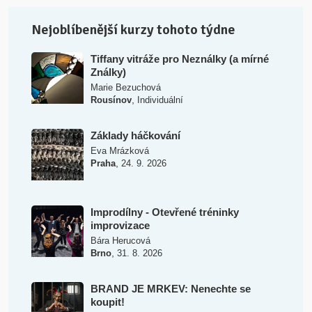
Nejoblíbenější kurzy tohoto týdne
Tiffany vitráže pro Neználky (a mírné
Ználky)
Marie Bezuchová
,
Rousínov
Individuální
Základy háčkování
Eva Mrázková
,
Praha
24. 9. 2026
Improdílny - Otevřené tréninky
improvizace
Bára Herucová
,
Brno
31. 8. 2026
BRAND JE MRKEV: Nenechte se
koupit!