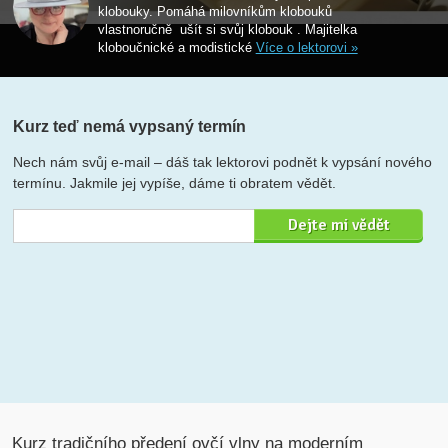
klobouky. Pomáhá milovníkům klobouků
vlastnoručně ušít si svůj klobouk . Majitelka
kloboučnické a modistické
Více o lektorovi »
Kurz teď nemá vypsaný termín
Nech nám svůj e-mail – dáš tak lektorovi podnět k vypsání nového
termínu. Jakmile jej vypíše, dáme ti obratem vědět.
Kurz tradičního předení ovčí vlny na moderním