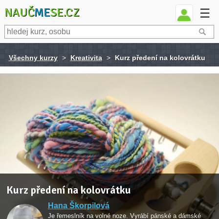
NAUČ
ME
SE.CZ
☰
Všechny kurzy
>
Kreativita
>
Kurz předení na kolovrátku
Kurz předení na kolovrátku
Hana Škorpilová
Je řemeslník na volné noze. Vyrábí pánské a dámské