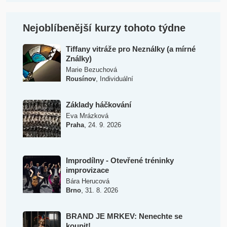
Nejoblíbenější kurzy tohoto týdne
Tiffany vitráže pro Neználky (a mírné
Ználky)
Marie Bezuchová
,
Rousínov
Individuální
Základy háčkování
Eva Mrázková
,
Praha
24. 9. 2026
Improdílny - Otevřené tréninky
improvizace
Bára Herucová
,
Brno
31. 8. 2026
BRAND JE MRKEV: Nenechte se
koupit!