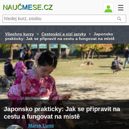
NAUČ
ME
SE.CZ
☰
Všechny kurzy
>
Cestování a cizí jazyky
>
Japonsko
prakticky: Jak se připravit na cestu a fungovat na místě
Japonsko prakticky: Jak se připravit na
cestu a fungovat na místě
Marek Lumi