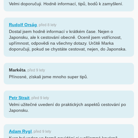
Velmi doporučuji. Hodně informací, tipů, bodů k zamyšlení.
Rudolf Orság
, před 8 lety
Dostal jsem hodně informací v krátkém čase. Nejen o
Japonsku, ale k cestování obecně. Ocenil jsem vstřícnost,
upřímnost, odpovědi na všechny dotazy. Určitě Marka
doporučuji, pokud se chystáte cestovat, nejen, do Japonska.
Markéta
, před 9 lety
Přínosné, získali jsme mnoho super tipů.
Petr Strait
, před 9 lety
Velmi užitečné uvedení do praktických aspektů cestování po
Japonsku.
Adam Rygl
, před 9 lety