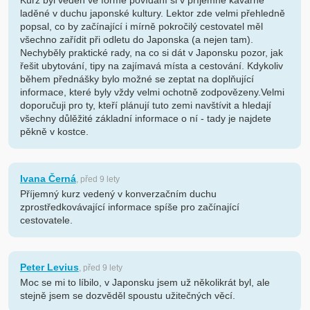
Kurz byl veden ve formě povídání si v příjemné kavárně
laděné v duchu japonské kultury. Lektor zde velmi přehledně
popsal, co by začínající i mírně pokročilý cestovatel měl
všechno zařídit při odletu do Japonska (a nejen tam).
Nechyběly praktické rady, na co si dát v Japonsku pozor, jak
řešit ubytování, tipy na zajímavá místa a cestování. Kdykoliv
během přednášky bylo možné se zeptat na doplňující
informace, které byly vždy velmi ochotně zodpovězeny.Velmi
doporučuji pro ty, kteří plánují tuto zemi navštívit a hledají
všechny důlěžité základní informace o ní - tady je najdete
pěkně v kostce.
Ivana Černá
, před 9 lety
Příjemný kurz vedený v konverzačním duchu
zprostředkovávající informace spíše pro začínající
cestovatele.
Peter Levius
, před 9 lety
Moc se mi to líbilo, v Japonsku jsem už několikrát byl, ale
stejně jsem se dozvěděl spoustu užitečných věcí.