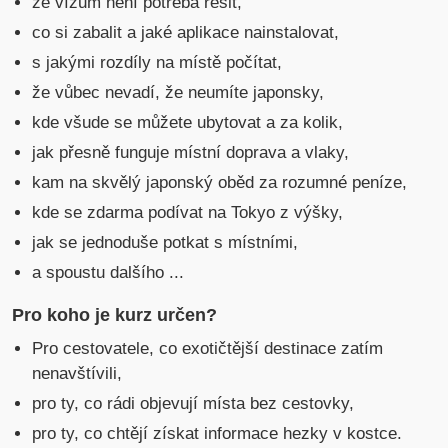
že vízum není potřeba řešit,
co si zabalit a jaké aplikace nainstalovat,
s jakými rozdíly na místě počítat,
že vůbec nevadí, že neumíte japonsky,
kde všude se můžete ubytovat a za kolik,
jak přesně funguje místní doprava a vlaky,
kam na skvělý japonský oběd za rozumné peníze,
kde se zdarma podívat na Tokyo z výšky,
jak se jednoduše potkat s místními,
a spoustu dalšího ...
Pro koho je kurz určen?
Pro cestovatele, co exotičtější destinace zatím
nenavštívili,
pro ty, co rádi objevují místa bez cestovky,
pro ty, co chtějí získat informace hezky v kostce.