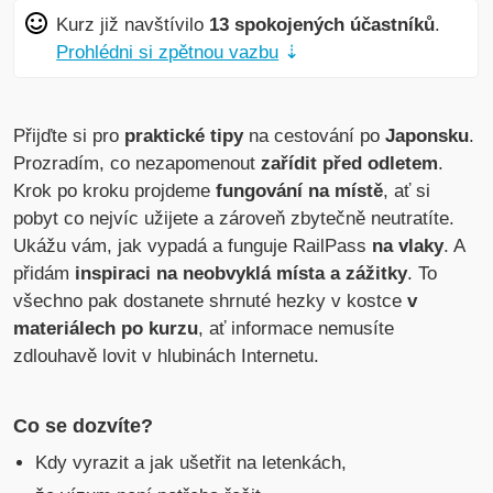
Kurz již navštívilo
13 spokojených účastníků
.
Prohlédni si zpětnou vazbu
⇣
Přijďte si pro
praktické tipy
na cestování po
Japonsku
.
Prozradím, co nezapomenout
zařídit před odletem
.
Krok po kroku projdeme
fungování na místě
, ať si
pobyt co nejvíc užijete a zároveň zbytečně neutratíte.
Ukážu vám, jak vypadá a funguje RailPass
na vlaky
. A
přidám
inspiraci na neobvyklá místa a zážitky
. To
všechno pak dostanete shrnuté hezky v kostce
v
materiálech po kurzu
, ať informace nemusíte
zdlouhavě lovit v hlubinách Internetu.
Co se dozvíte?
Kdy vyrazit a jak ušetřit na letenkách,