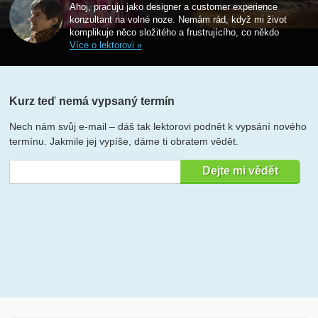
Ahoj, pracuju jako designer a customer experience
konzultant na volné noze. Nemám rád, když mi život
komplikuje něco složitého a frustrujícího, co někdo
Více o lektorovi »
Kurz teď nemá vypsaný termín
Nech nám svůj e-mail – dáš tak lektorovi podnět k vypsání nového
termínu. Jakmile jej vypíše, dáme ti obratem vědět.