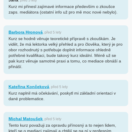
Jana
, před 5 lety
Kurz mi přinesl zajímavé informace především o zkoušce
zaps. mediátora (ostatní info už pro mě moc nové nebylo).
Barbora Hronová
, před 5 lety
Kurz se hodně věnuje teoretické přípravě s zkouškám. Je
vidět, že má lektorka velký přehled a pro člověka, který je pro
obor rozhodnutý s potřebuje doplnit informace ohledně
potřebné kvalifikaci, bude takový kurz ideální. Méně už se
pak kurz věnuje samotné praxi a tomu, co mediace obnáší a
přináší.
Kateřina Končeková
, před 5 lety
Kurz naplnil má očekávání, poskytl mi základní orientaci v
dané problematice.
Michal Matoušek
, před 5 lety
Tento kurz považuji za opravdu přínosný a to nejen lidem,
kteří se o mediaci zajímají a chtějí se na ní v profesním