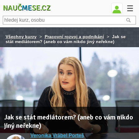
NAUČ
ME
SE.CZ
☰
Všechny kurzy
>
Pracovní rozvoj a podnikání
>
Jak se
stát mediátorem? (aneb co vám nikdo jiný neřekne)
Jak se stát mediátorem? (aneb co vám nikdo
jiný neřekne)
Veronika Vrábel Porteš