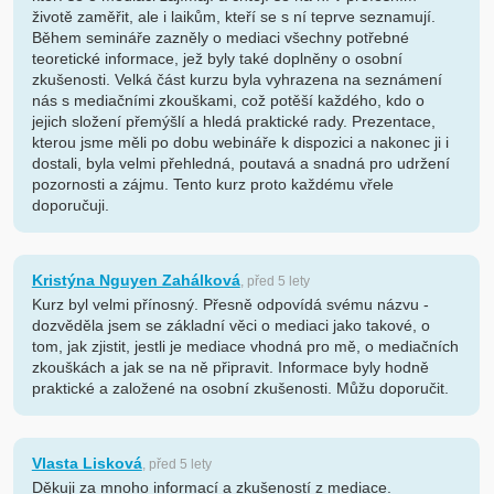
životě zaměřit, ale i laikům, kteří se s ní teprve seznamují.
Během semináře zazněly o mediaci všechny potřebné
teoretické informace, jež byly také doplněny o osobní
zkušenosti. Velká část kurzu byla vyhrazena na seznámení
nás s mediačními zkouškami, což potěší každého, kdo o
jejich složení přemýšlí a hledá praktické rady. Prezentace,
kterou jsme měli po dobu webináře k dispozici a nakonec ji i
dostali, byla velmi přehledná, poutavá a snadná pro udržení
pozornosti a zájmu. Tento kurz proto každému vřele
doporučuji.
Kristýna Nguyen Zahálková
, před 5 lety
Kurz byl velmi přínosný. Přesně odpovídá svému názvu -
dozvěděla jsem se základní věci o mediaci jako takové, o
tom, jak zjistit, jestli je mediace vhodná pro mě, o mediačních
zkouškách a jak se na ně připravit. Informace byly hodně
praktické a založené na osobní zkušenosti. Můžu doporučit.
Vlasta Lisková
, před 5 lety
Děkuji za mnoho informací a zkušeností z mediace.