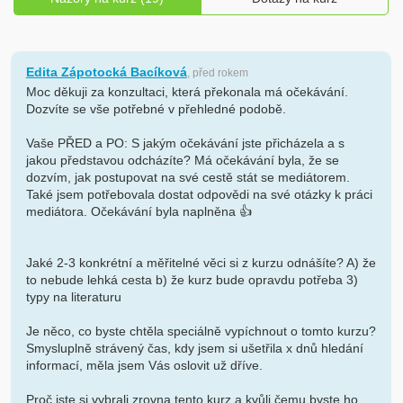
Edita Zápotocká Bacíková
, před rokem
Moc děkuji za konzultaci, která překonala má očekávání.
Dozvíte se vše potřebné v přehledné podobě.
Vaše PŘED a PO: S jakým očekávání jste přicházela a s
jakou představou odcházíte? Má očekávání byla, že se
dozvím, jak postupovat na své cestě stát se mediátorem.
Také jsem potřebovala dostat odpovědi na své otázky k práci
mediátora. Očekávání byla naplněna 👍
Jaké 2-3 konkrétní a měřitelné věci si z kurzu odnášíte? A) že
to nebude lehká cesta b) že kurz bude opravdu potřeba 3)
typy na literaturu
Je něco, co byste chtěla speciálně vypíchnout o tomto kurzu?
Smysluplně strávený čas, kdy jsem si ušetřila x dnů hledání
informací, měla jsem Vás oslovit už dříve.
Proč jste si vybrali zrovna tento kurz a kvůli čemu byste ho