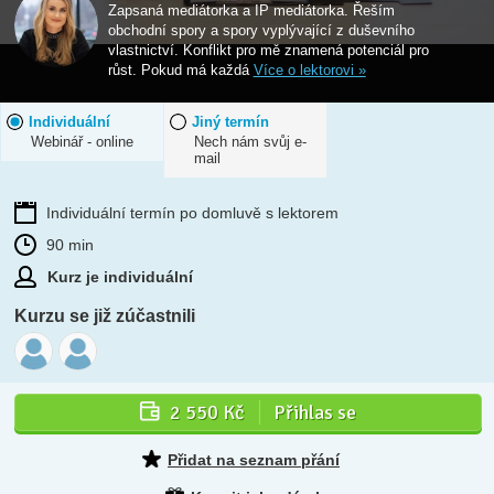
Zapsaná mediátorka a IP mediátorka. Řeším
obchodní spory a spory vyplývající z duševního
vlastnictví. Konflikt pro mě znamená potenciál pro
růst. Pokud má každá
Více o lektorovi »
Individuální
Jiný termín
Webinář - online
Nech nám svůj e-
mail
Individuální termín po domluvě s lektorem
90 min
Kurz je individuální
Kurzu se již zúčastnili
2 550 Kč
Přihlas se
Přidat na seznam přání