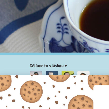
Děláme to s láskou ♥
Nela
Josef
Honza
Adam