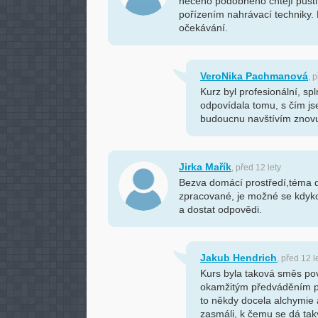
něčeho podobného chtějí pustit
pořízením nahrávací techniky. 
očekávání.
VeroNika Pachmanová
, 
Kurz byl profesionální, sp
odpovídala tomu, s čím js
budoucnu navštívím znov
Jirka Mařík
, před 12 lety
Bezva domácí prostředí,téma 
zpracované, je možné se kdyko
a dostat odpovědi.
Jakub Hendrich
, před 12 l
Kurs byla taková směs pov
okamžitým předváděním po
to někdy docela alchymie 
zasmáli, k čemu se dá tak