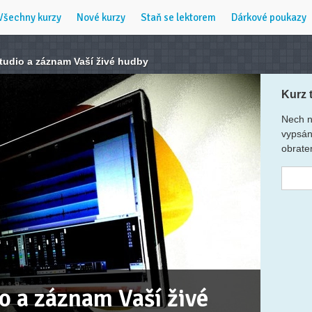
Všechny kurzy
Nové kurzy
Staň se lektorem
Dárkové poukazy
tudio a záznam Vaší živé hudby
Kurz 
Nech n
vypsán
obrate
o a záznam Vaší živé