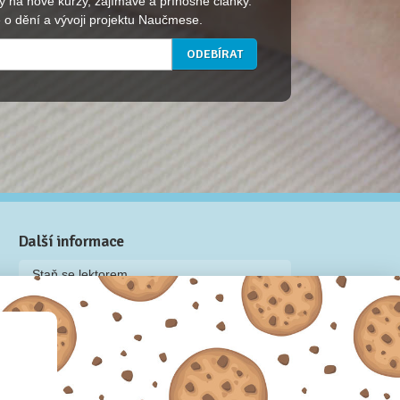
y na nové kurzy, zajímavé a přínosné články.
 o dění a vývoji projektu Naučmese.
Další informace
Staň se lektorem
Video: Jak připravit kurz na Naučmese
Často kladené dotazy
Dárkové poukazy
Podmínky užívání