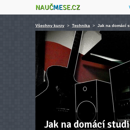
NAUČ
ME
SE.CZ
Všechny kurzy
>
Technika
>
Jak na domácí s
Jak na domácí studi