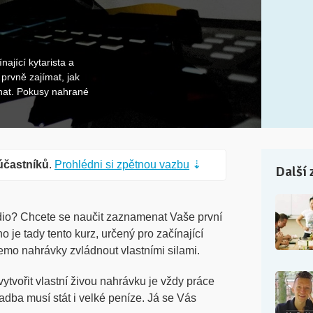
ající kytarista a
prvně zajímat, jak
at. Pokusy nahrané
účastníků
.
Prohlédni si zpětnou vazbu
⇣
Další 
tudio? Chcete se naučit zaznamenat Vaše první
 je tady tento kurz, určený pro začínající
 demo nahrávky zvládnout vlastními silami.
ytvořit vlastní živou nahrávku je vždy práce
adba musí stát i velké peníze. Já se Vás