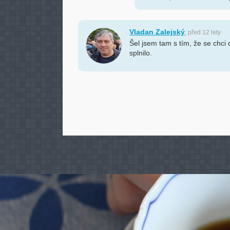
Vladan Zalejský
, před 12 lety
Šel jsem tam s tím, že se chci 
splnilo.