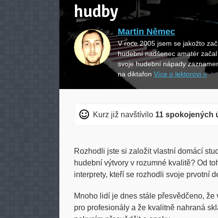
hudby
Martin Němec
V roce 2005 jsem se jakožto začín
hudební nadšenec amatér začal 
svoje hudební nápady zaznamen
na diktafon
Více o lektorovi »
Kurz již navštívilo
11 spokojených 
Rozhodli jste si založit vlastní domácí s
hudební výtvory v rozumné kvalitě? Od toho
interprety, kteří se rozhodli svoje prvotní
Mnoho lidí je dnes stále přesvědčeno, že v
pro profesionály a že kvalitně nahraná skl