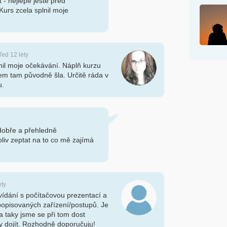
 - nejlépe ještě před
Kurs zcela splnil moje
před 12 lety
lnil moje očekávání. Náplň kurzu
em tam původně šla. Určitě ráda v
u.
dobře a přehledně
liv zeptat na to co mě zajímá
ety
ídání s počítačovou prezentací a
pisovaných zařízení/postupů. Je
a taky jsme se při tom dost
y dojít. Rozhodně doporučuju!