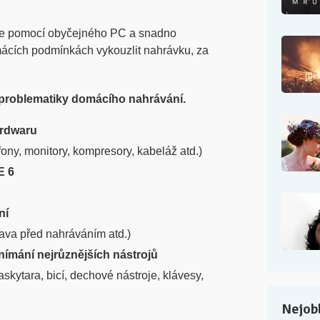
 že pomocí obyčejného PC a snadno
cích podmínkách vykouzlit nahrávku, za
ů problematiky domácího nahrávání.
ardwaru
fony, monitory, kompresory, kabeláž atd.)
E 6
ní
prava před nahráváním atd.)
snímání nejrůznějších nástrojů
askytara, bicí, dechové nástroje, klávesy,
Nejobl