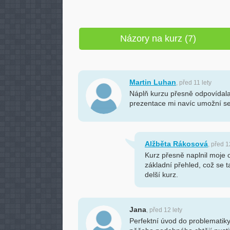
Názory na kurz (7)
Martin Luhan
, před 11 lety
Náplň kurzu přesně odpovídal
prezentace mi navíc umožní se 
Alžběta Rákosová
, před 1
Kurz přesně naplnil moje 
základní přehled, což se t
delší kurz.
Jana
, před 12 lety
Perfektní úvod do problematiky