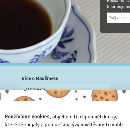
Posíláme tip
Informujeme
Více o Naučmese
O projektu
Blog: recenze z kurzů, rozhovory a články
Historky z kurzů
Používáme cookies
, abychom ti připomněli kurzy,
Příběh Naučmese
které tě zaujaly a pomocí analýzy návštěvnosti mohli
Naučmese festivaly