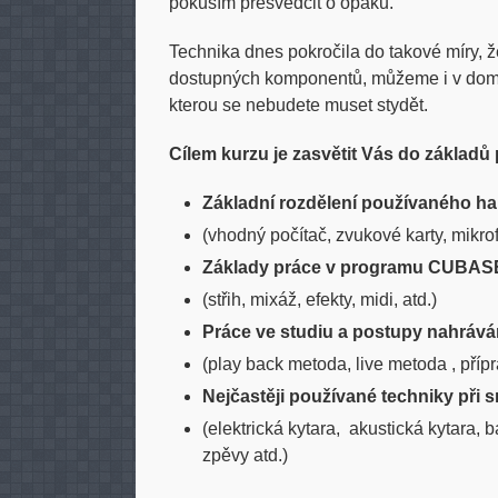
pokusím přesvědčit o opaku.
Technika dnes pokročila do takové míry,
dostupných komponentů, můžeme i v domá
kterou se nebudete muset stydět.
Cílem kurzu je zasvětit Vás do základ
Základní rozdělení používaného h
(vhodný počítač, zvukové karty, mikro
Základy práce v programu CUBAS
(střih, mixáž, efekty, midi, atd.)
Práce ve studiu a postupy nahrává
(play back metoda, live metoda , pří
Nejčastěji používané techniky při 
(elektrická kytara, akustická kytara, b
zpěvy atd.)