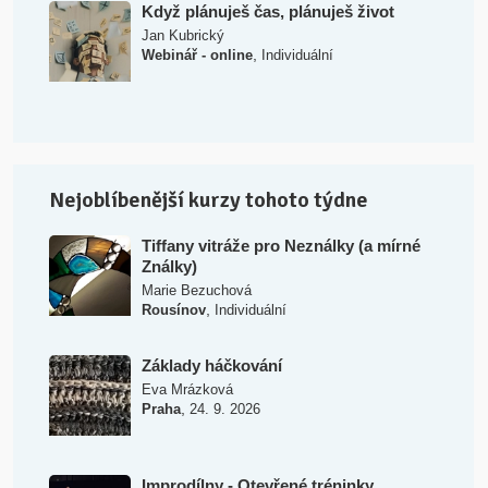
Když plánuješ čas, plánuješ život
Jan Kubrický
,
Webinář - online
Individuální
Nejoblíbenější kurzy tohoto týdne
Tiffany vitráže pro Neználky (a mírné
Ználky)
Marie Bezuchová
,
Rousínov
Individuální
Základy háčkování
Eva Mrázková
,
Praha
24. 9. 2026
Improdílny - Otevřené tréninky