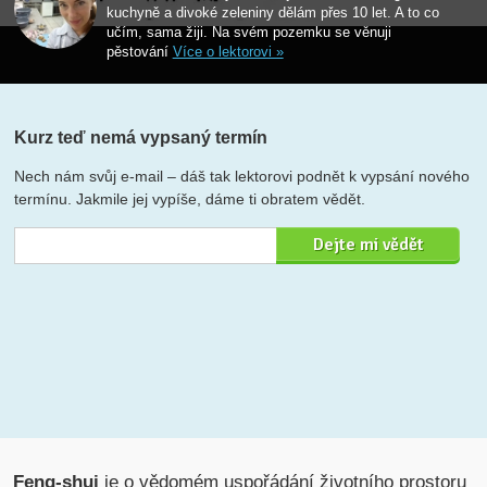
kuchyně a divoké zeleniny dělám přes 10 let. A to co
učím, sama žiji. Na svém pozemku se věnuji
pěstování
Více o lektorovi »
Kurz teď nemá vypsaný termín
Nech nám svůj e-mail – dáš tak lektorovi podnět k vypsání nového
termínu. Jakmile jej vypíše, dáme ti obratem vědět.
Feng-shui
je o vědomém uspořádání životního prostoru