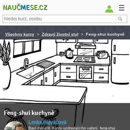
NAUČ
ME
SE.CZ
☰
Všechny kurzy
>
Zdravý životní styl
>
Feng-shui kuchyně
Feng-shui kuchyně
Lenka Hlaváčová
Baví mě učit. Kurzy uzdravujícího vaření, feng-shui