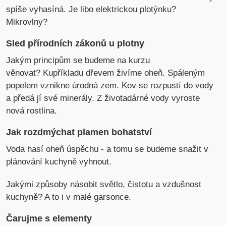
spíše vyhasíná. Je libo elektrickou plotýnku?
Mikrovlny?
Sled přírodních zákonů u plotny
Jakým principům se budeme na kurzu
věnovat? Kupříkladu dřevem živíme oheň. Spáleným
popelem vznikne úrodná zem. Kov se rozpustí do vody
a předá jí své minerály. Z životadárné vody vyroste
nová rostlina.
Jak rozdmýchat plamen bohatství
Voda hasí oheň úspěchu - a tomu se budeme snažit v
plánování kuchyně vyhnout.
Jakými způsoby násobit světlo, čistotu a vzdušnost
kuchyně? A to i v malé garsonce.
Čarujme s elementy