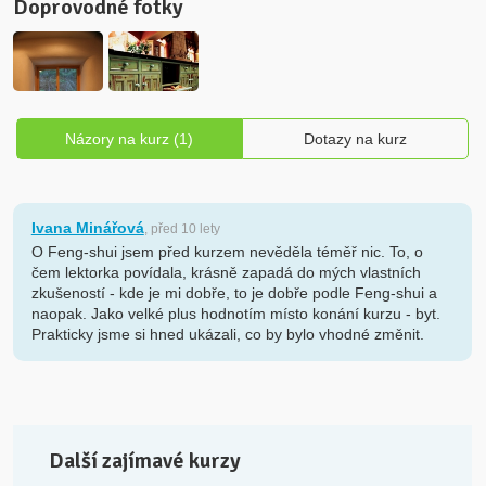
Doprovodné fotky
Názory na kurz (1)
Dotazy na kurz
Ivana Minářová
, před 10 lety
O Feng-shui jsem před kurzem nevěděla téměř nic. To, o
čem lektorka povídala, krásně zapadá do mých vlastních
zkušeností - kde je mi dobře, to je dobře podle Feng-shui a
naopak. Jako velké plus hodnotím místo konání kurzu - byt.
Prakticky jsme si hned ukázali, co by bylo vhodné změnit.
Další zajímavé kurzy