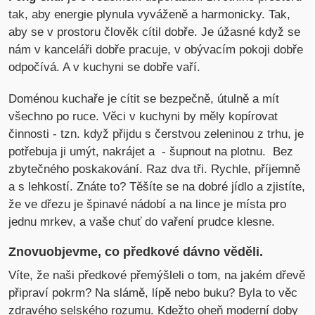
tak, aby energie plynula vyváženě a harmonicky. Tak,
aby se v prostoru člověk cítil dobře. Je úžasné když se
nám v kanceláři dobře pracuje, v obývacím pokoji dobře
odpočívá. A v kuchyni se dobře vaří.
Doménou kuchaře je cítit se bezpečně, útulně a mít
všechno po ruce. Věci v kuchyni by měly kopírovat
činnosti - tzn. když přijdu s čerstvou zeleninou z trhu, je
potřebuja ji umýt, nakrájet a - šupnout na plotnu. Bez
zbytečného poskakování. Raz dva tři. Rychle, příjemně
a s lehkostí. Znáte to? Těšíte se na dobré jídlo a zjistíte,
že ve dřezu je špinavé nádobí a na lince je místa pro
jednu mrkev, a vaše chuť do vaření prudce klesne.
Znovuobjevme, co předkové dávno věděli.
Víte, že naši předkové přemýšleli o tom, na jakém dřevě
připraví pokrm? Na slámě, lípě nebo buku? Byla to věc
zdravého selského rozumu. Kdežto oheň moderní doby