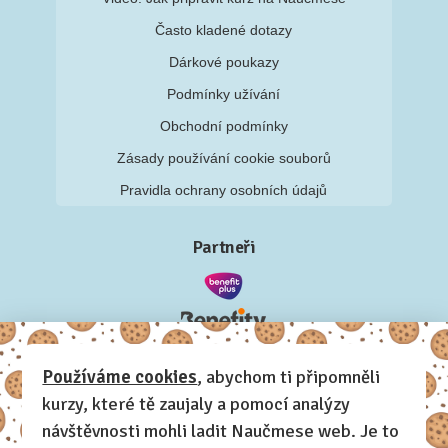
Často kladené dotazy
Dárkové poukazy
Podmínky užívání
Obchodní podmínky
Zásady používání cookie souborů
Pravidla ochrany osobních údajů
Partneři
Používáme cookies
, abychom ti připomněli
kurzy, které tě zaujaly a pomocí analýzy
návštěvnosti mohli ladit Naučmese web. Je to