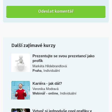
Další zajímavé kurzy
Prezentujte se svou prezetancí jako
profík
Markéta Hildebrandtová
,
Praha
Individuální
Kariéra - jak dál?
Veronika Modravá
,
Webinář - online
Individuální
Vytvoř si jednoduše cool grafiku v