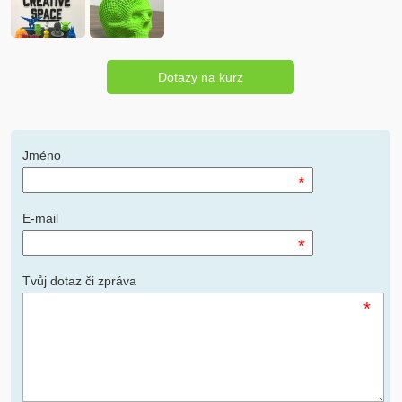
Dotazy na kurz
Jméno
*
E-mail
*
Tvůj dotaz či zpráva
*