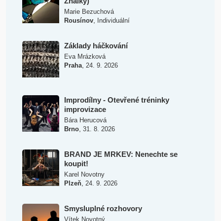
Ználky)
Marie Bezuchová
,
Rousínov
Individuální
Základy háčkování
Eva Mrázková
,
Praha
24. 9. 2026
Improdílny - Otevřené tréninky
improvizace
Bára Herucová
,
Brno
31. 8. 2026
BRAND JE MRKEV: Nenechte se
koupit!
Karel Novotny
,
Plzeň
24. 9. 2026
Smysluplné rozhovory
Vítek Novotný