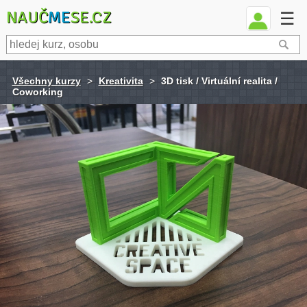
NAUČ
ME
SE.CZ
☰
Všechny kurzy
>
Kreativita
>
3D tisk / Virtuální realita /
Coworking