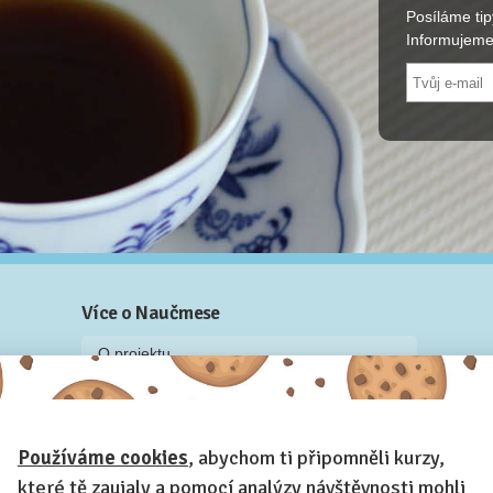
Posíláme tip
Informujeme
Více o Naučmese
O projektu
Blog: recenze z kurzů, rozhovory a články
Historky z kurzů
Používáme cookies
, abychom ti připomněli kurzy,
Příběh Naučmese
které tě zaujaly a pomocí analýzy návštěvnosti mohli