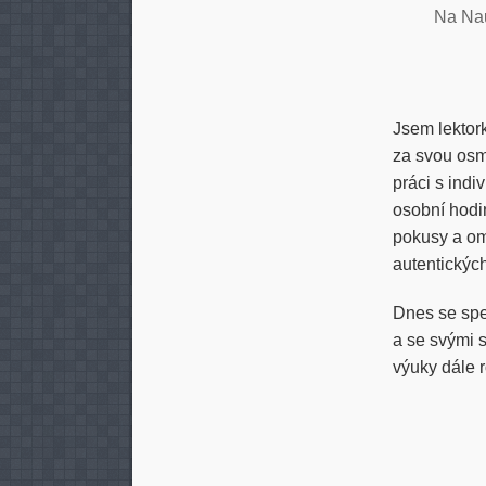
Na Na
Jsem lektor
za svou osm
práci s indi
osobní hodi
pokusy a omy
autentickýc
Dnes se spe
a se svými s
výuky dále r