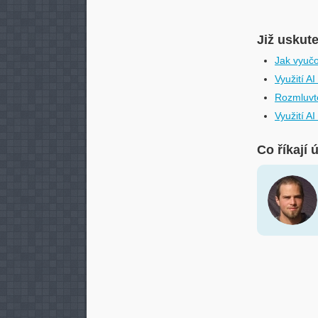
Již uskut
Jak vyučo
Využití A
Rozmluvte
Využití A
Co říkají 