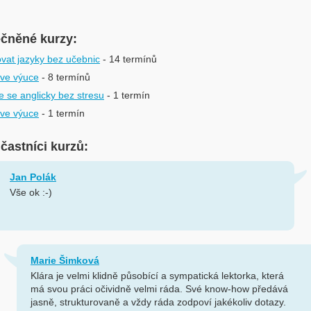
ečněné kurzy:
vat jazyky bez učebnic
- 14 termínů
I ve výuce
- 8 termínů
 se anglicky bez stresu
- 1 termín
I ve výuce
- 1 termín
účastníci kurzů:
Jan Polák
Vše ok :-)
Marie Šimková
Klára je velmi klidně působící a sympatická lektorka, která
má svou práci očividně velmi ráda. Své know-how předává
jasně, strukturovaně a vždy ráda zodpoví jakékoliv dotazy.