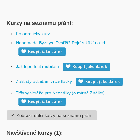
Kurzy na seznamu přání:
Fotografický kurz
Handmade Byznys: Tvoříš? Pojď s kůží na trh
Koupit jako dárek
Jak lépe fotit mobilem
Koupit jako dárek
Základy ovládání zrcadlovky
Koupit jako dárek
Tiffany vitráže pro Neználky (a mírné Ználky)
Koupit jako dárek
Zobrazit další kurzy na seznamu přání
Navštívené kurzy (1):