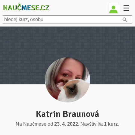
NAUČ
ME
SE.CZ
☰
Katrin Braunová
Na Naučmese od
23. 4. 2022
. Navštívil/a
1 kurz
.