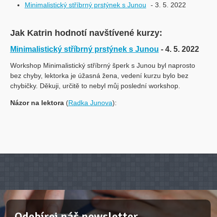
Minimalistický stříbrný prstýnek s Junou
- 3. 5. 2022
Jak Katrin hodnotí navštívené kurzy:
Minimalistický stříbrný prstýnek s Junou
- 4. 5. 2022
Workshop Minimalistický stříbrný šperk s Junou byl naprosto
bez chyby, lektorka je úžasná žena, vedení kurzu bylo bez
chybičky. Děkuji, určitě to nebyl můj poslední workshop.
Názor na lektora
(
Radka Junova
):
Odebírej náš newsletter