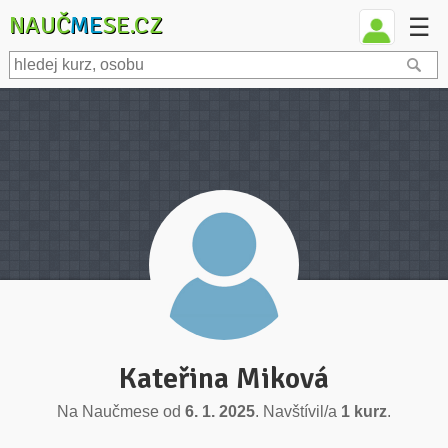
NAUČ
ME
SE.CZ
☰
Kateřina Miková
Na Naučmese od
6. 1. 2025
. Navštívil/a
1 kurz
.