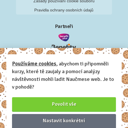
Zásady používání cookie souborů
Pravidla ochrany osobních údajů
Partneři
Používáme cookies
, abychom ti připomněli
kurzy, které tě zaujaly a pomocí analýzy
návštěvnosti mohli ladit Naučmese web. Je to
v pohodě?
Povolit vše
Nastavit konkrétní
Naučmese, 2012-2026.
Sdílíme dovednosti, offline i online.