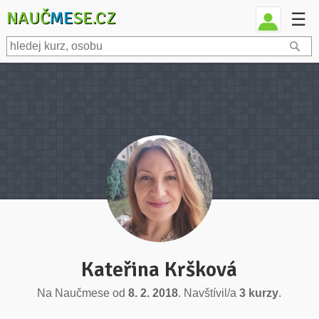
NAUČ
ME
SE.CZ
☰
Kateřina Kršková
Na Naučmese od
8. 2. 2018
. Navštívil/a
3 kurzy
.