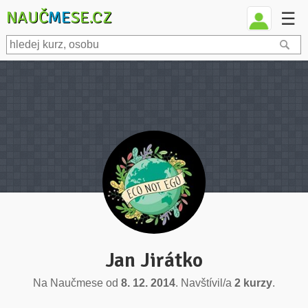
NAUČ
ME
SE.CZ
☰
Jan Jirátko
Na Naučmese od
8. 12. 2014
. Navštívil/a
2 kurzy
.