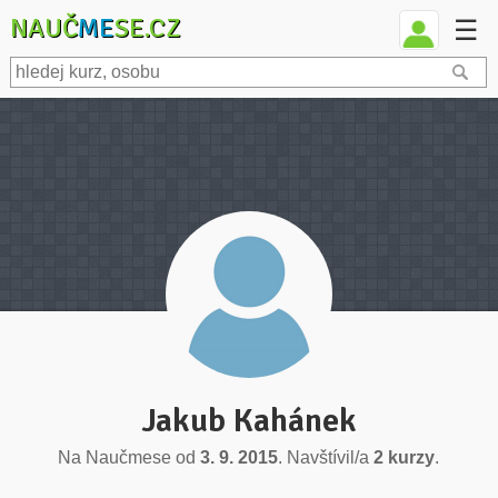
NAUČ
ME
SE.CZ
☰
Jakub Kahánek
Na Naučmese od
3. 9. 2015
. Navštívil/a
2 kurzy
.