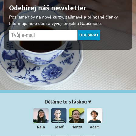
Odebírej náš newsletter
Posíláme tipy na nové kurzy, zajímavé a přínosné články.
Informujeme o dění a vývoji projektu Naučmese.
Děláme to s láskou ♥
Nela
Josef
Honza
Adam