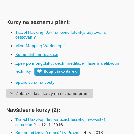
Kurzy na seznamu přání:
Travel Hacking: Jak na levné letenky, ubytování,
cestování?
Mind Mapping Workshop 1
Komunitní improvizace
Zpěv po mongolsku: dech, meditace hlasem a alikvotní
techniky
Koupit jako dárek
Španělština na cesty
Zobrazit další kurzy na seznamu přání
Navštívené kurzy (2):
Travel Hacking: Jak na levné letenky, ubytování,
cestování?
- 12. 1. 2016
Setkání příznivců masáží v Praze
- 4. 5. 2018