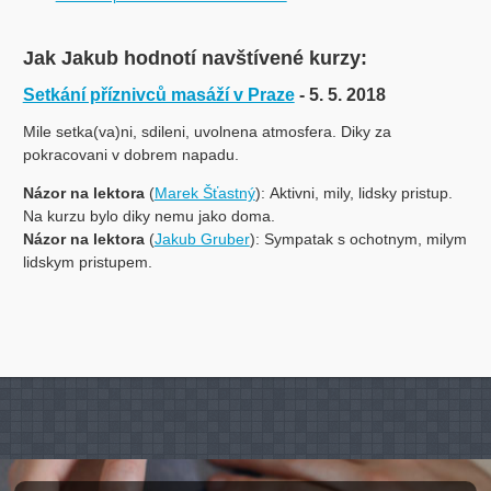
Jak Jakub hodnotí navštívené kurzy:
Setkání příznivců masáží v Praze
- 5. 5. 2018
Mile setka(va)ni, sdileni, uvolnena atmosfera. Diky za
pokracovani v dobrem napadu.
Názor na lektora
(
Marek Šťastný
): Aktivni, mily, lidsky pristup.
Na kurzu bylo diky nemu jako doma.
Názor na lektora
(
Jakub Gruber
): Sympatak s ochotnym, milym
lidskym pristupem.