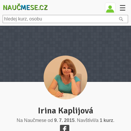
NAUČ
ME
SE.CZ
☰
Irina Kaplijová
Na Naučmese od
9. 7. 2015
. Navštívil/a
1 kurz
.