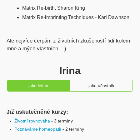
Matrix Re-birth, Sharon King
Matrix Re-imprinting Techniques - Karl Dawnson.
Ale nejvíce čerpám z životních zkušeností lidí kolem
mne a mých vlastních. : )
Irina
jako lektor
jako účastník
Již uskutečněné kurzy:
Životní rovnováha
- 3 termíny
Poznáváme homeopatií
- 2 termíny