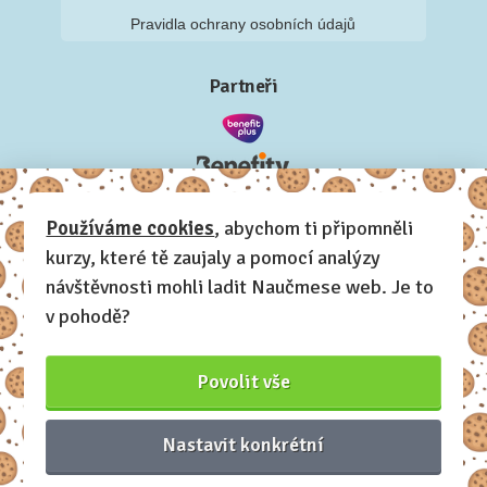
Pravidla ochrany osobních údajů
Partneři
Používáme cookies
, abychom ti připomněli
kurzy, které tě zaujaly a pomocí analýzy
návštěvnosti mohli ladit Naučmese web. Je to
v pohodě?
Povolit vše
Nastavit konkrétní
Naučmese, 2012-2026.
Sdílíme dovednosti, offline i online.