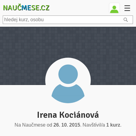
NAUČ
ME
SE.CZ
☰
Irena Kociánová
Na Naučmese od
26. 10. 2015
. Navštívil/a
1 kurz
.