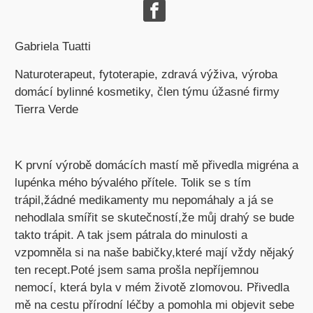
Gabriela Tuatti
Naturoterapeut, fytoterapie, zdravá výživa, výroba
domácí bylinné kosmetiky, člen týmu úžasné firmy
Tierra Verde
K první výrobě domácích mastí mě přivedla migréna a
lupénka mého bývalého přítele. Tolik se s tím
trápil,žádné medikamenty mu nepomáhaly a já se
nehodlala smířit se skutečností,že můj drahý se bude
takto trápit. A tak jsem pátrala do minulosti a
vzpomněla si na naše babičky,které mají vždy nějaký
ten recept.Poté jsem sama prošla nepříjemnou
nemocí, která byla v mém životě zlomovou. Přivedla
mě na cestu přírodní léčby a pomohla mi objevit sebe