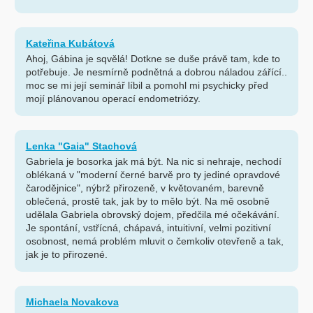
Kateřina Kubátová
Ahoj, Gábina je sqvělá! Dotkne se duše právě tam, kde to
potřebuje. Je nesmírně podnětná a dobrou náladou zářící..
moc se mi její seminář líbil a pomohl mi psychicky před
mojí plánovanou operací endometriózy.
Lenka "Gaia" Stachová
Gabriela je bosorka jak má být. Na nic si nehraje, nechodí
oblékaná v "moderní černé barvě pro ty jediné opravdové
čarodějnice", nýbrž přirozeně, v květovaném, barevně
oblečená, prostě tak, jak by to mělo být. Na mě osobně
udělala Gabriela obrovský dojem, předčila mé očekávání.
Je spontání, vstřícná, chápavá, intuitivní, velmi pozitivní
osobnost, nemá problém mluvit o čemkoliv otevřeně a tak,
jak je to přirozené.
Michaela Novakova