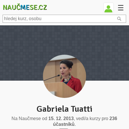
NAUČ
ME
SE.CZ
☰
Gabriela Tuatti
Na Naučmese od
15. 12. 2013
, vedl/a kurzy pro
236
účastníků
.