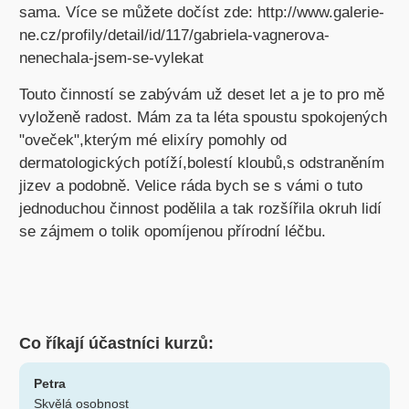
sama. Více se můžete dočíst zde: http://www.galerie-
ne.cz/profily/detail/id/117/gabriela-vagnerova-
nenechala-jsem-se-vylekat
Touto činností se zabývám už deset let a je to pro mě
vyloženě radost. Mám za ta léta spoustu spokojených
"oveček",kterým mé elixíry pomohly od
dermatologických potíží,bolestí kloubů,s odstraněním
jizev a podobně. Velice ráda bych se s vámi o tuto
jednoduchou činnost podělila a tak rozšířila okruh lidí
se zájmem o tolik opomíjenou přírodní léčbu.
Co říkají účastníci kurzů:
Petra
Skvělá osobnost