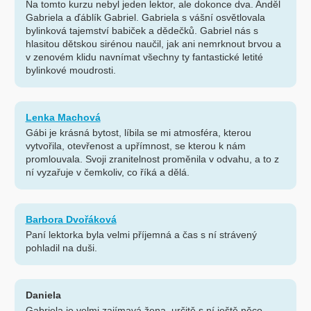
Na tomto kurzu nebyl jeden lektor, ale dokonce dva. Anděl
Gabriela a ďáblík Gabriel. Gabriela s vášní osvětlovala
bylinková tajemství babiček a dědečků. Gabriel nás s
hlasitou dětskou sirénou naučil, jak ani nemrknout brvou a
v zenovém klidu navnímat všechny ty fantastické letité
bylinkové moudrosti.
Lenka Machová
Gábi je krásná bytost, líbila se mi atmosféra, kterou
vytvořila, otevřenost a upřímnost, se kterou k nám
promlouvala. Svoji zranitelnost proměnila v odvahu, a to z
ní vyzařuje v čemkoliv, co říká a dělá.
Barbora Dvořáková
Paní lektorka byla velmi příjemná a čas s ní strávený
pohladil na duši.
Daniela
Gabriela je velmi zajímavá žena, určitě s ní ještě něco