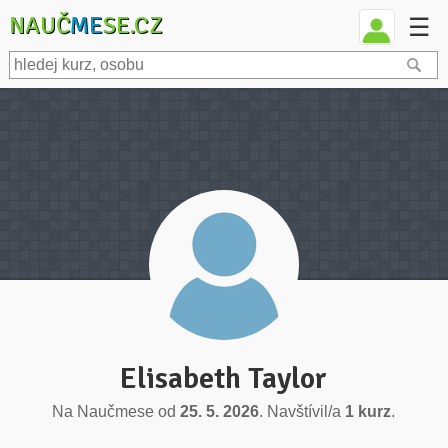
NAUČ
ME
SE.CZ
☰
Elisabeth Taylor
Na Naučmese od
25. 5. 2026
. Navštívil/a
1 kurz
.