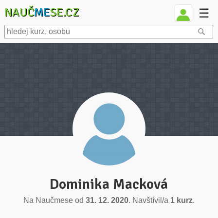
NAUČ
ME
SE.CZ
☰
Dominika Macková
Na Naučmese od
31. 12. 2020
. Navštívil/a
1 kurz
.