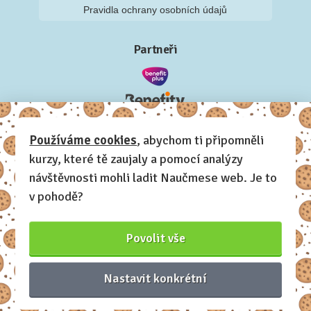
Pravidla ochrany osobních údajů
Partneři
Používáme cookies
, abychom ti připomněli
kurzy, které tě zaujaly a pomocí analýzy
návštěvnosti mohli ladit Naučmese web. Je to
v pohodě?
Povolit vše
Nastavit konkrétní
Naučmese, 2012-2026.
Sdílíme dovednosti, offline i online.