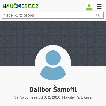
NAUČ
ME
SE.CZ
☰
Dalibor Šamořil
Na Naučmese od
8. 2. 2016
. Navštívil/a
1 kurz
.