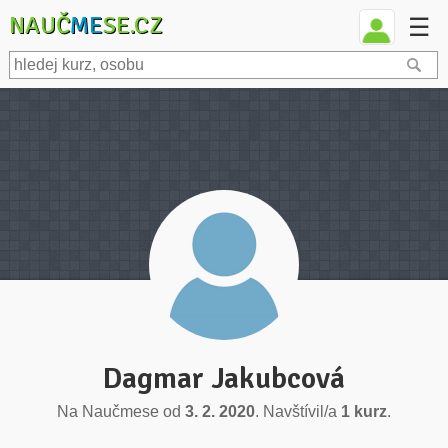
NAUČ
ME
SE.CZ
☰
Dagmar Jakubcová
Na Naučmese od
3. 2. 2020
. Navštívil/a
1 kurz
.