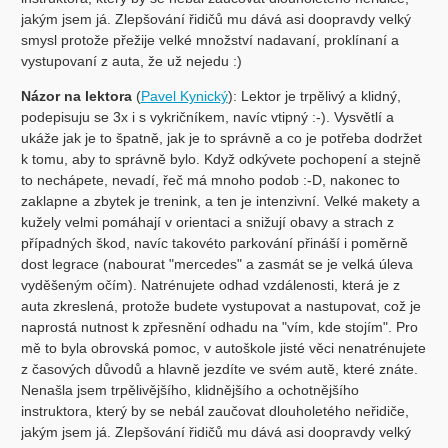
jakým jsem já. Zlepšování řidičů mu dává asi doopravdy velký
smysl protože přežije velké množství nadavaní, proklínaní a
vystupovaní z auta, že už nejedu :)
Názor na lektora
(
Pavel Kynický
): Lektor je trpělivý a klidný,
podepisuju se 3x i s vykričníkem, navíc vtipný :-). Vysvětlí a
ukáže jak je to špatně, jak je to správně a co je potřeba dodržet
k tomu, aby to správně bylo. Když odkývete pochopení a stejně
to nechápete, nevadí, řeč má mnoho podob :-D, nakonec to
zaklapne a zbytek je trenink, a ten je intenzivní. Velké makety a
kužely velmi pomáhají v orientaci a snižují obavy a strach z
případných škod, navíc takovéto parkování přináší i poměrně
dost legrace (nabourat "mercedes" a zasmát se je velká úleva
vyděšeným očím). Natrénujete odhad vzdálenosti, která je z
auta zkreslená, protože budete vystupovat a nastupovat, což je
naprostá nutnost k zpřesnění odhadu na "vím, kde stojím". Pro
mě to byla obrovská pomoc, v autoškole jisté věci nenatrénujete
z časových důvodů a hlavně jezdíte ve svém autě, které znáte.
Nenašla jsem trpělivějšího, klidnějšího a ochotnějšího
instruktora, který by se nebál zaučovat dlouholetého neřidiče,
jakým jsem já. Zlepšování řidičů mu dává asi doopravdy velký