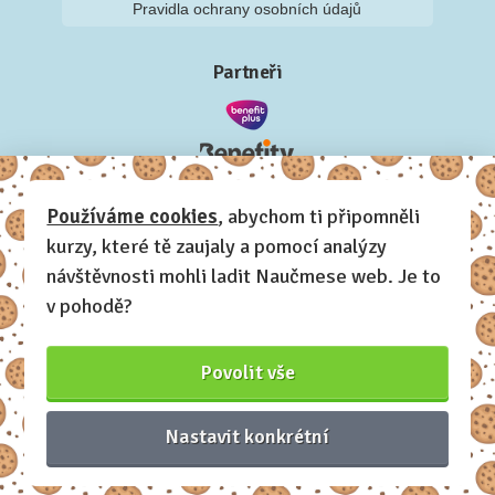
Pravidla ochrany osobních údajů
Partneři
Používáme cookies
, abychom ti připomněli
kurzy, které tě zaujaly a pomocí analýzy
návštěvnosti mohli ladit Naučmese web. Je to
v pohodě?
Povolit vše
Nastavit konkrétní
Naučmese, 2012-2026.
Sdílíme dovednosti, offline i online.