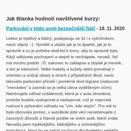
Jak Blanka hodnotí navštívené kurzy:
Parkování v klidu aneb bezpečnější řidič
- 18. 11. 2020
Lektor je trpělivý a klidný, podepisuju se 3x i s vykričníkem,
navíc vtipný :-). Vysvětlí a ukáže jak je to špatně, jak je to
správně a co je potřeba dodržet k tomu, aby to správně bylo.
Když odkývete pochopení a stejně to nechápete, nevadí, řeč
má mnoho podob :-D, nakonec to zaklapne a zbytek je trenink,
a ten je intenzivní. Velké makety a kužely velmi pomáhají v
orientaci a snižují obavy a strach z případných škod, navíc
takovéto parkování přináší i poměrně dost legrace (nabourat
"mercedes" a zasmát se je velká úleva vyděšeným očím).
Natrénujete odhad vzdálenosti, která je z auta zkreslená,
protože budete vystupovat a nastupovat, což je naprostá
nutnost k zpřesnění odhadu na "vím, kde stojím". Pro mě to
byla obrovská pomoc, v autoškole jisté věci nenatrénujete z
časových důvodů a hlavně jezdíte ve svém autě, které znáte.
Nenašla jsem trpělivějšího, klidnějšího a ochotnějšího
instruktora, který by se nebál zaučovat dlouholetého neřidiče,