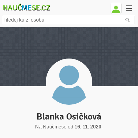
NAUČ
ME
SE.CZ
☰
Blanka Osičková
Na Naučmese od
16. 11. 2020
.