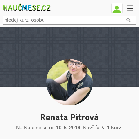
NAUČ
ME
SE.CZ
☰
Renata Pitrová
Na Naučmese od
10. 5. 2016
. Navštívil/a
1 kurz
.