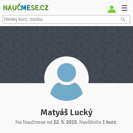
NAUČ
ME
SE.CZ
☰
Matyáš Lucký
Na Naučmese od
22. 5. 2015
. Navštívil/a
1 kurz
.