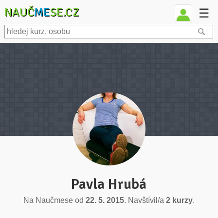
NAUČ
ME
SE.CZ
☰
Pavla Hrubá
Na Naučmese od
22. 5. 2015
. Navštívil/a
2 kurzy
.