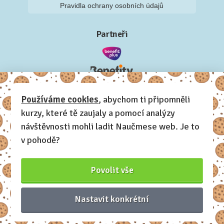
Pravidla ochrany osobních údajů
Partneři
Používáme cookies
, abychom ti připomněli
kurzy, které tě zaujaly a pomocí analýzy
návštěvnosti mohli ladit Naučmese web. Je to
v pohodě?
Povolit vše
Nastavit konkrétní
Naučmese, 2012-2026.
Sdílíme dovednosti, offline i online.