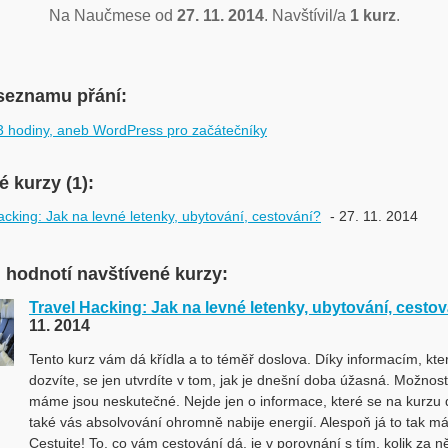
Na Naučmese od
27. 11. 2014
. Navštívil/a
1 kurz
.
seznamu přání:
 hodiny, aneb WordPress pro začátečníky
 kurzy (1):
acking: Jak na levné letenky, ubytování, cestování?
- 27. 11. 2014
 hodnotí navštívené kurzy:
Travel Hacking: Jak na levné letenky, ubytování, cesto
11. 2014
Tento kurz vám dá křídla a to téměř doslova. Díky informacím, kte
dozvíte, se jen utvrdíte v tom, jak je dnešní doba úžasná. Možnosti
máme jsou neskutečné. Nejde jen o informace, které se na kurzu d
také vás absolvování ohromně nabije energií. Alespoň já to tak m
Cestujte! To, co vám cestování dá, je v porovnání s tím, kolik za ně