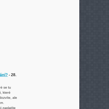
vání?
- 28.
ré se tu
, které
ozvíte, ale
ám.
j zaplatíte