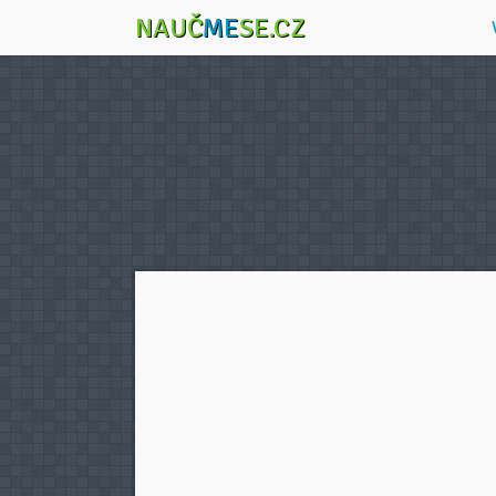
NAUČ
ME
SE.CZ