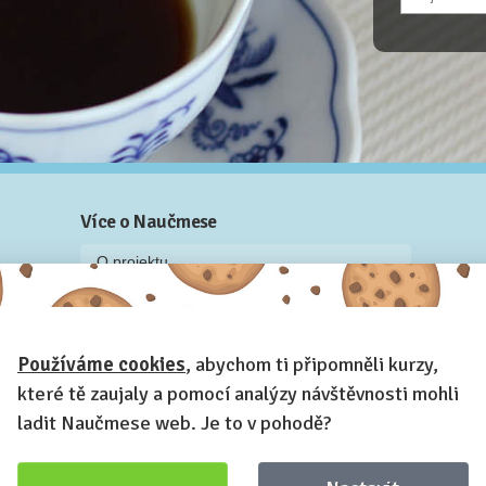
Více o Naučmese
O projektu
Blog: recenze z kurzů, rozhovory a články
Historky z kurzů
Používáme cookies
, abychom ti připomněli kurzy,
Příběh Naučmese
které tě zaujaly a pomocí analýzy návštěvnosti mohli
Naučmese festivaly
ladit Naučmese web. Je to v pohodě?
Náš systém pro vaši firmu
Prostory pro pořádání kurzů