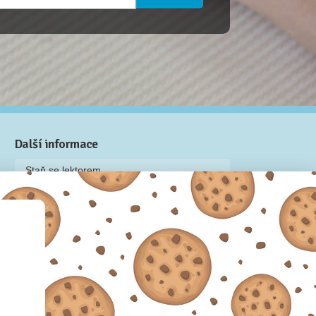
Další informace
Staň se lektorem
Video: Jak připravit kurz na Naučmese
Často kladené dotazy
Dárkové poukazy
Podmínky užívání
Obchodní podmínky
Zásady používání cookie souborů