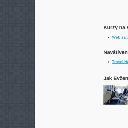
Kurzy na 
Web za 3
Navštívené
Travel H
Jak Evžen