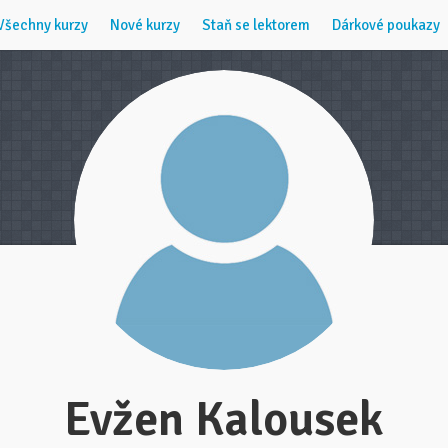
Všechny kurzy
Nové kurzy
Staň se lektorem
Dárkové poukazy
Evžen Kalousek