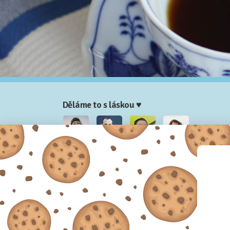
Děláme to s láskou ♥
Nela
Josef
Honza
Adam