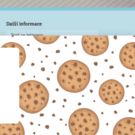
Další informace
Staň se lektorem
Video: Jak připravit kurz na Naučmese
Často kladené dotazy
Dárkové poukazy
Podmínky užívání
Obchodní podmínky
Zásady používání cookie souborů
Pravidla ochrany osobních údajů
 2012-2026.
Sdílíme dovednosti, offline i online.