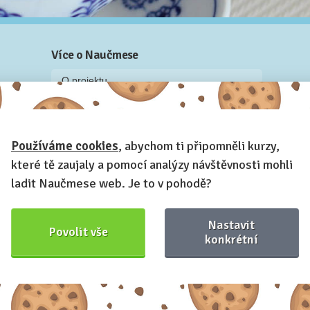
Více o Naučmese
O projektu
Blog: recenze z kurzů, rozhovory a články
Historky z kurzů
Používáme cookies
, abychom ti připomněli kurzy,
Příběh Naučmese
které tě zaujaly a pomocí analýzy návštěvnosti mohli
Naučmese festivaly
ladit Naučmese web. Je to v pohodě?
Náš systém pro vaši firmu
Prostory pro pořádání kurzů
Nastavit
Povolit vše
Kontakt a fakturační údaje
konkrétní
Naučmese,