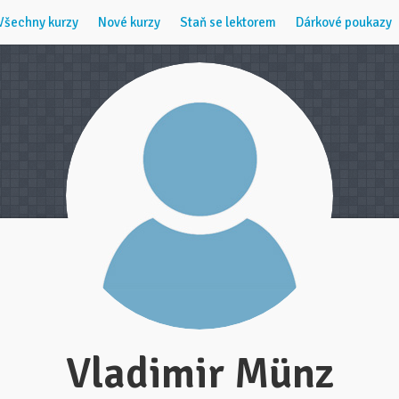
Všechny kurzy
Nové kurzy
Staň se lektorem
Dárkové poukazy
Vladimir Münz