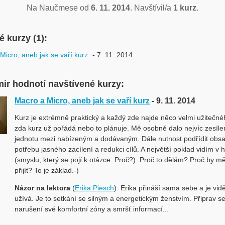
Na Naučmese od
6. 11. 2014
. Navštívil/a
1 kurz
.
 kurzy (1):
Micro, aneb jak se vaří kurz
- 7. 11. 2014
mir hodnotí navštívené kurzy:
Macro a Micro, aneb jak se vaří kurz
- 9. 11. 2014
Kurz je extrémně praktický a každý zde najde něco velmi užitečné
zda kurz už pořádá nebo to plánuje. Mě osobně dalo nejvíc zesíle
jednotu mezi nabízeným a dodávaným. Dále nutnost podřídit obsah
potřebu jasného zacílení a redukci cílů. A největší poklad vidím v 
(smyslu, který se pojí k otázce: Proč?). Proč to dělám? Proč by m
přijít? To je základ.-)
Názor na lektora
(
Erika Piesch
): Erika přináší sama sebe a je vidět
užívá. Je to setkání se silným a energetickým ženstvím. Připrav 
narušení své komfortní zóny a smršť informací...