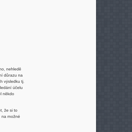
ho, nehledě
ní důrazu na
 výsledku tj.
hledání účelu
ěl někdo
, že si to
se na možné