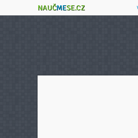
NAUČ
ME
SE.CZ