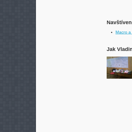
Navštívené
Macro a 
Jak Vladi