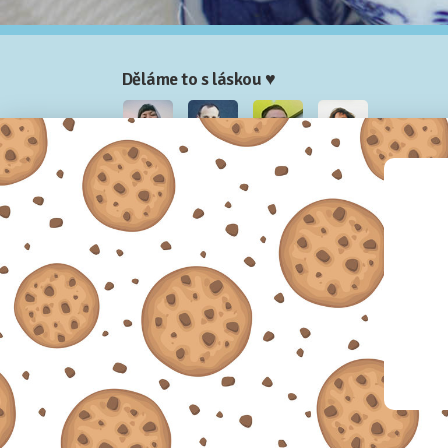
Děláme to s láskou ♥
Nela
Josef
Honza
Adam
Partneři