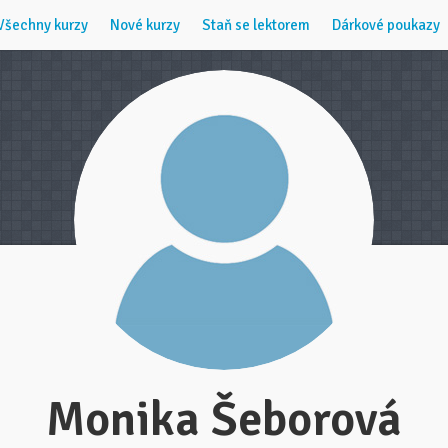
Všechny kurzy
Nové kurzy
Staň se lektorem
Dárkové poukazy
Monika Šeborová