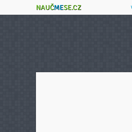
NAUČ
ME
SE.CZ