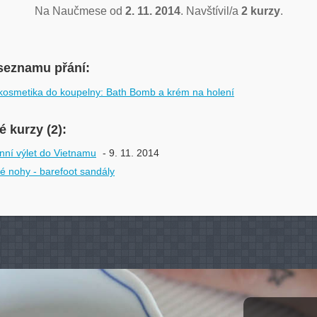
Na Naučmese od
2. 11. 2014
. Navštívil/a
2 kurzy
.
seznamu přání:
osmetika do koupelny: Bath Bomb a krém na holení
 kurzy (2):
ní výlet do Vietnamu
- 9. 11. 2014
 nohy - barefoot sandály