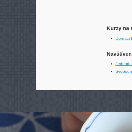
Kurzy na 
Domácí k
Navštívené
Jednoden
Svobodné