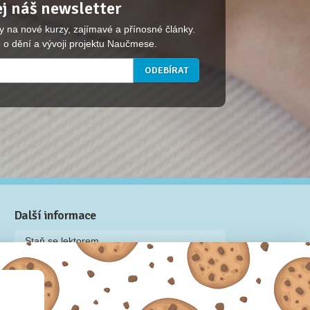
j náš newsletter
y na nové kurzy, zajímavé a přínosné články.
 o dění a vývoji projektu Naučmese.
Další informace
Staň se lektorem
Video: Jak připravit kurz na Naučmese
Často kladené dotazy
Dárkové poukazy