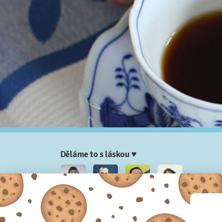
Děláme to s láskou ♥
Nela
Josef
Honza
Adam