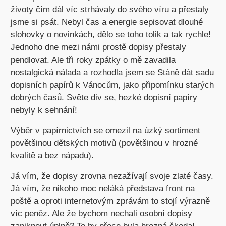
životy čím dál víc strhávaly do svého víru a přestaly
jsme si psát. Nebyl čas a energie sepisovat dlouhé
slohovky o novinkách, dělo se toho tolik a tak rychle!
Jednoho dne mezi námi prostě dopisy přestaly
pendlovat. Ale tři roky zpátky o mě zavadila
nostalgická nálada a rozhodla jsem se Stáně dát sadu
dopisních papírů k Vánocům, jako připomínku starých
dobrých časů. Světe div se, hezké dopisní papíry
nebyly k sehnání!
Výběr v papírnictvích se omezil na úzký sortiment
povětšinou dětských motivů (povětšinou v hrozné
kvalitě a bez nápadu).
Já vím, že dopisy zrovna nezažívají svoje zlaté časy.
Já vím, že nikoho moc neláká představa front na
poště a oproti internetovým zprávám to stojí výrazně
víc peněz. Ale že bychom nechali osobní dopisy