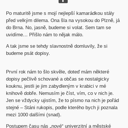
Po maturitě jsme s mojí nejlepší kamarádkou stály
před velkým dilema. Ona šla na vysokou do Plzně, já
do Brna. No, jasně, budeme si volat. Sem tam se
uvidíme… Přišlo nám to nějak málo.
A tak jsme se tehdy slavnostně domluvily, že si
budeme psát dopisy.
První rok nám to šlo skvěle, doteď mám některé
dopisy pečlivě schované a občas se nostalgicky
kouknu, jestli je jim zabydleným v krabici v mé
knihově dobře. Nemusím je číst, vím, co v nich je.
Jen se vždycky ujistím, že to písmo na nich je pořád
stejné – Stáni rukopis, podle kterého bych ji poznala
mezi 1000 dalšími (snad).
Postupem času nás „nové“ univerzitní a městské