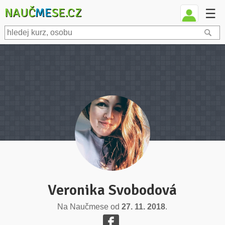
NAUČ
ME
SE.CZ
☰
Veronika Svobodová
Na Naučmese od
27. 11. 2018
.