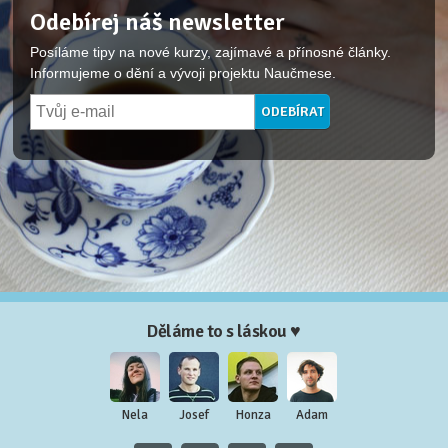
Odebírej náš newsletter
Posíláme tipy na nové kurzy, zajímavé a přínosné články.
Informujeme o dění a vývoji projektu Naučmese.
Děláme to s láskou ♥
Nela
Josef
Honza
Adam