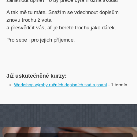
zaniknout úplně? To by přece byla hrozná škoda!
A tak mě tu máte. Snažím se vdechnout dopisům
znovu trochu života
a přesvědčit vás, ať je berete trochu jako dárek.
Pro sebe i pro jejich příjemce.
Již uskutečněné kurzy:
Workshop výroby ručních dopisních sad a psaní
- 1 termín