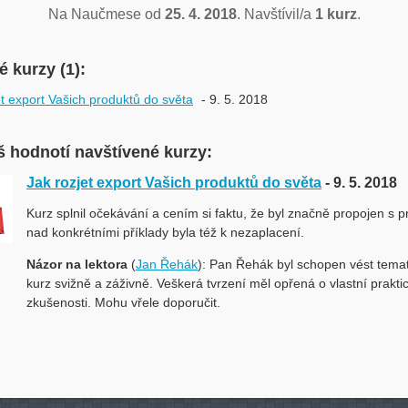
Na Naučmese od
25. 4. 2018
. Navštívil/a
1 kurz
.
 kurzy (1):
et export Vašich produktů do světa
- 9. 5. 2018
 hodnotí navštívené kurzy:
Jak rozjet export Vašich produktů do světa
- 9. 5. 2018
Kurz splnil očekávání a cením si faktu, že byl značně propojen s p
nad konkrétními příklady byla též k nezaplacení.
Názor na lektora
(
Jan Řehák
): Pan Řehák byl schopen vést temat
kurz svižně a záživně. Veškerá tvrzení měl opřená o vlastní prakti
zkušenosti. Mohu vřele doporučit.