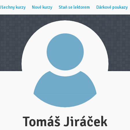
Všechny kurzy
Nové kurzy
Staň se lektorem
Dárkové poukazy
Tomáš Jiráček