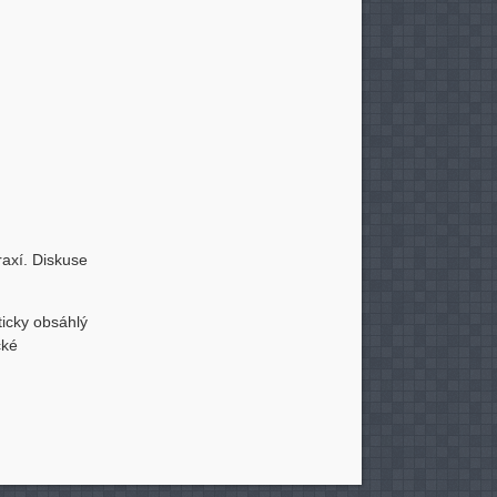
raxí. Diskuse
icky obsáhlý
cké