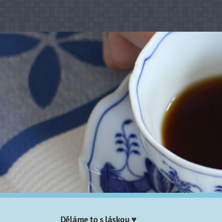
Děláme to s láskou ♥