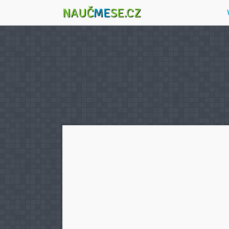
NAUČ
ME
SE.CZ