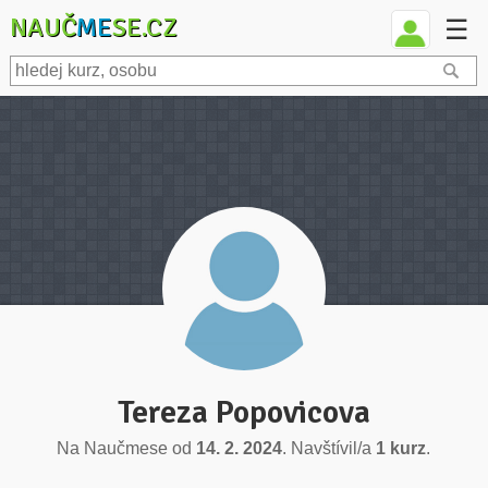
NAUČ
ME
SE.CZ
☰
Tereza Popovicova
Na Naučmese od
14. 2. 2024
. Navštívil/a
1 kurz
.