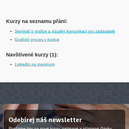
Kurzy na seznamu přání:
Seminář o grafice a vizuální komunikaci pro zadavatele
Grafický proces v kostce
Navštívené kurzy (1):
LinkedIn na maximum
Odebírej náš newsletter
Posíláme tipy na nové kurzy, zajímavé a přínosné články.