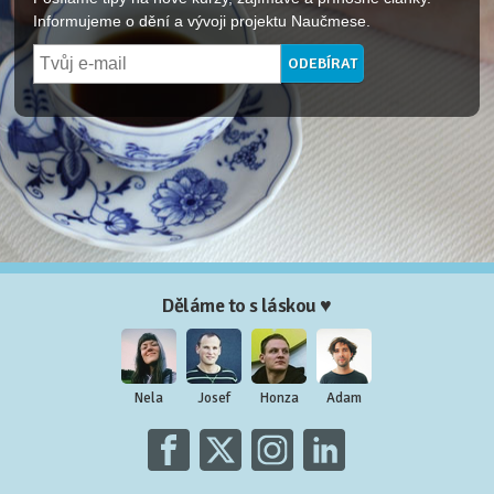
Informujeme o dění a vývoji projektu Naučmese.
Děláme to s láskou ♥
Nela
Josef
Honza
Adam