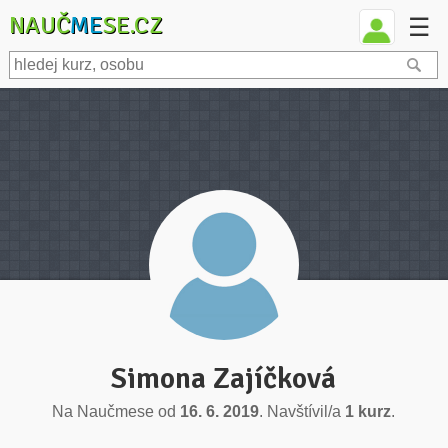
NAUČ
ME
SE.CZ
☰
Simona Zajíčková
Na Naučmese od
16. 6. 2019
. Navštívil/a
1 kurz
.