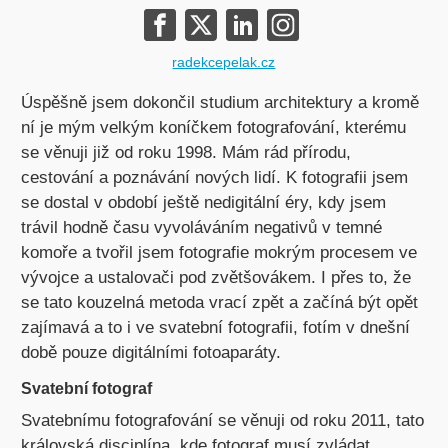
radekcepelak.cz
Úspěšně jsem dokončil studium architektury a kromě
ní je mým velkým koníčkem fotografování, kterému
se věnuji již od roku 1998. Mám rád přírodu,
cestování a poznávání nových lidí. K fotografii jsem
se dostal v období ještě nedigitální éry, kdy jsem
trávil hodně času vyvoláváním negativů v temné
komoře a tvořil jsem fotografie mokrým procesem ve
vývojce a ustalovači pod zvětšovákem. I přes to, že
se tato kouzelná metoda vrací zpět a začíná být opět
zajímavá a to i ve svatební fotografii, fotím v dnešní
době pouze digitálními fotoaparáty.
Svatební fotograf
Svatebnímu fotografování se věnuji od roku 2011, tato
královská disciplína, kde fotograf musí zvládat