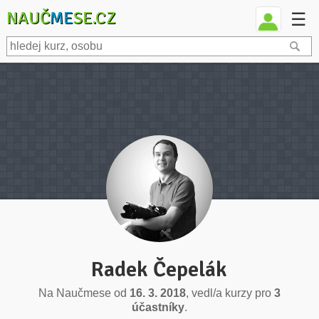
NAUČ
ME
SE.CZ
☰
Radek Čepelák
Na Naučmese od
16. 3. 2018
, vedl/a kurzy pro
3
účastníky
.