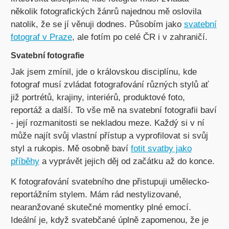
několik fotografických žánrů najednou mě oslovila
natolik, že se jí věnuji dodnes. Působím jako
svatební
fotograf v Praze
, ale fotím po celé ČR i v zahraničí.
Svatební fotografie
Jak jsem zmínil, jde o královskou disciplínu, kde
fotograf musí zvládat fotografování různých stylů ať
již portrétů, krajiny, interiérů, produktové foto,
reportáž a další. To vše mě na svatební fotografii baví
- její rozmanitosti se nekladou meze. Každý si v ní
může najít svůj vlastní přístup a vyprofilovat si svůj
styl a rukopis. Mě osobně baví
fotit svatby jako
příběhy
a vyprávět jejich děj od začátku až do konce.
K fotografování svatebního dne přistupuji umělecko-
reportážním stylem. Mám rád nestylizované,
nearanžované skutečné momentky plné emocí.
Ideální je, když svatebčané úplně zapomenou, že je