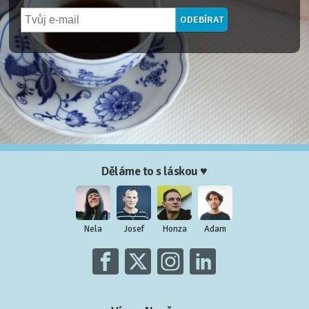
Děláme to s láskou ♥
Nela
Josef
Honza
Adam