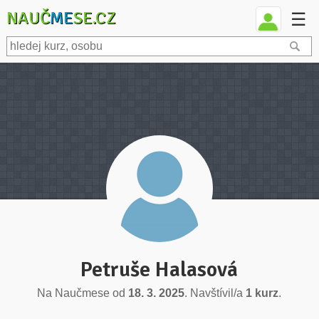
NAUČ
ME
SE.CZ
☰
Petruše Halasová
Na Naučmese od
18. 3. 2025
. Navštívil/a
1 kurz
.