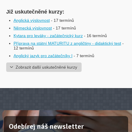
Již uskutečněné kurzy:
Anglická výslovnost
- 17 termínů
Německá výslovnost
- 17 termínů
Kytara pro leváky - začátečnický kurz
- 16 termínů
Příprava na státní MATURITU z angličtiny - didaktický test
-
12 termínů
Anglický jazyk pro začátečníky I
- 7 termínů
Zobrazit další uskutečněné kurzy
Odebírej náš newsletter