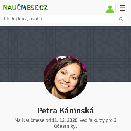
NAUČ
ME
SE.CZ
☰
Petra Káninská
Na Naučmese od
11. 12. 2020
, vedl/a kurzy pro
3
účastníky
.